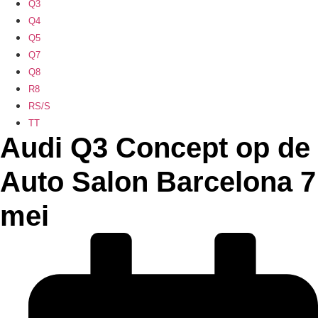
Q3
Q4
Q5
Q7
Q8
R8
RS/S
TT
Audi Q3 Concept op de
Auto Salon Barcelona 7
mei