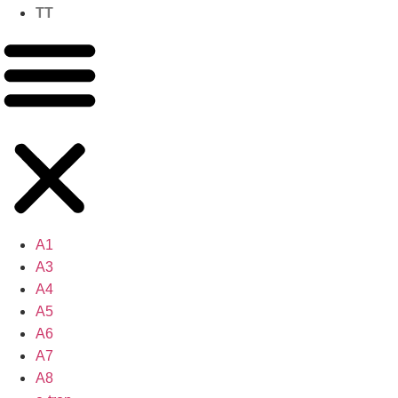
TT
A1
A3
A4
A5
A6
A7
A8