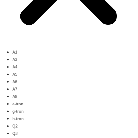
A1
A3
A4
A5
A6
A7
A8
e-tron
g-tron
h-tron
Q2
Q3