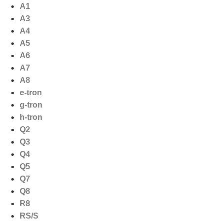
Ga
A1
naar
A3
de
A4
inhoud
A5
A6
A7
A8
e-tron
g-tron
h-tron
Q2
Q3
Q4
Q5
Q7
Q8
R8
RS/S