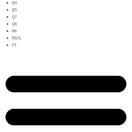
Q4
Q5
Q7
Q8
R8
RS/S
TT