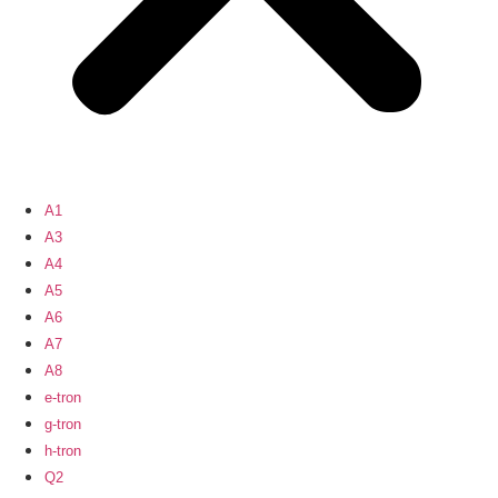
A1
A3
A4
A5
A6
A7
A8
e-tron
g-tron
h-tron
Q2