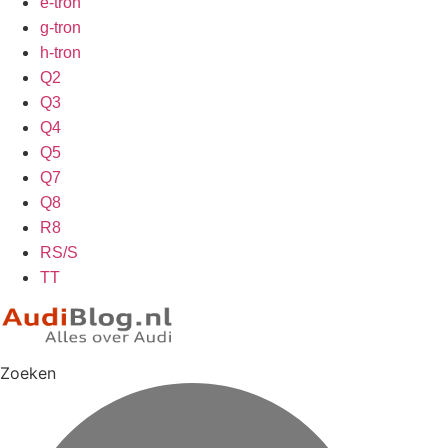
e-tron
g-tron
h-tron
Q2
Q3
Q4
Q5
Q7
Q8
R8
RS/S
TT
Zoeken