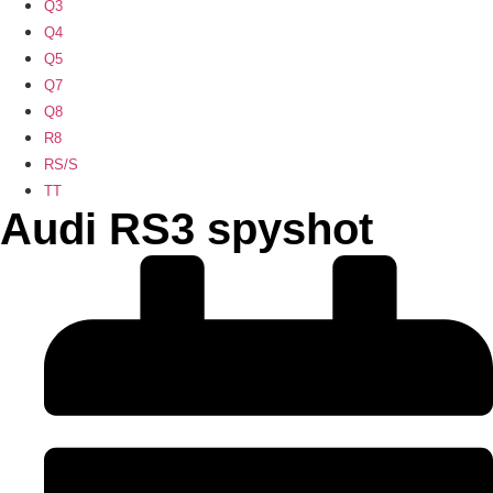
Q3
Q4
Q5
Q7
Q8
R8
RS/S
TT
Audi RS3 spyshot