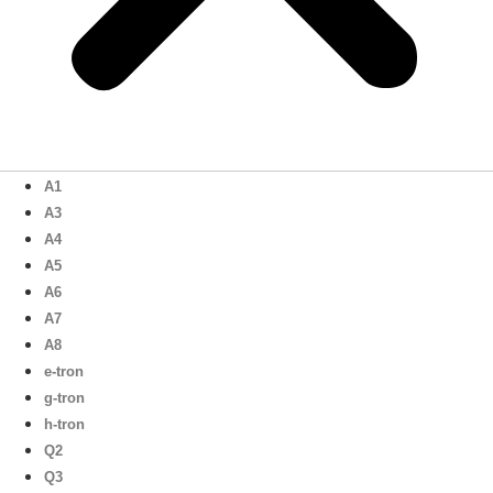
A1
A3
A4
A5
A6
A7
A8
e-tron
g-tron
h-tron
Q2
Q3