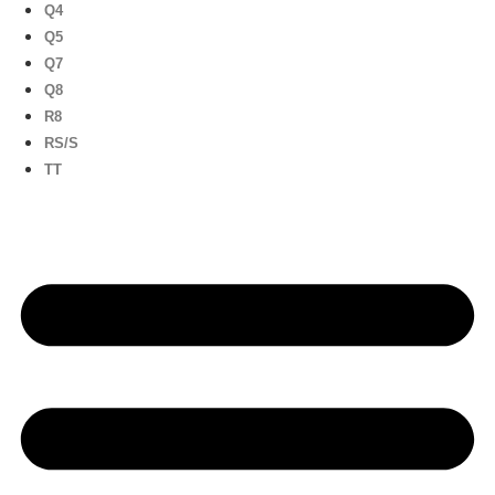
Q4
Q5
Q7
Q8
R8
RS/S
TT