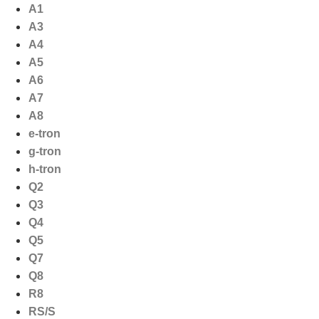
Ga
A1
naar
A3
de
A4
inhoud
A5
A6
A7
A8
e-tron
g-tron
h-tron
Q2
Q3
Q4
Q5
Q7
Q8
R8
RS/S