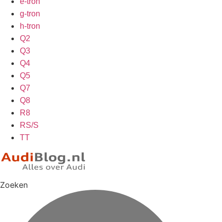
e-tron
g-tron
h-tron
Q2
Q3
Q4
Q5
Q7
Q8
R8
RS/S
TT
Zoeken