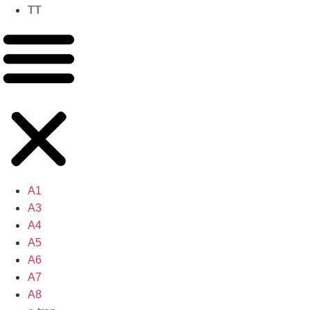
TT
A1
A3
A4
A5
A6
A7
A8