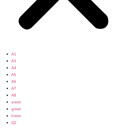
A1
A3
A4
A5
A6
A7
A8
e-tron
g-tron
h-tron
Q2