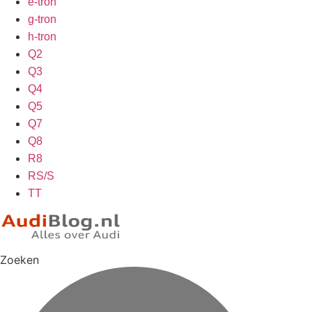
e-tron
g-tron
h-tron
Q2
Q3
Q4
Q5
Q7
Q8
R8
RS/S
TT
Zoeken