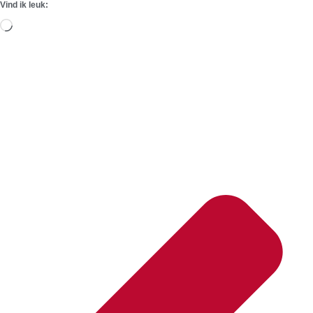
Vind ik leuk:
Aan
het
laden...