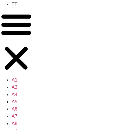
TT
A1
A3
A4
A5
A6
A7
A8