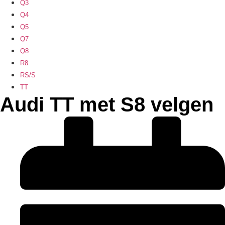
Q3
Q4
Q5
Q7
Q8
R8
RS/S
TT
Audi TT met S8 velgen