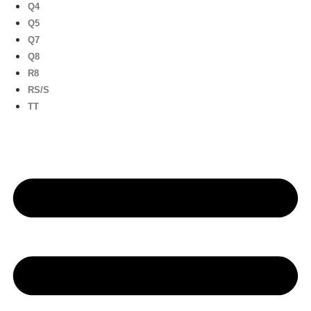
Q4
Q5
Q7
Q8
R8
RS/S
TT