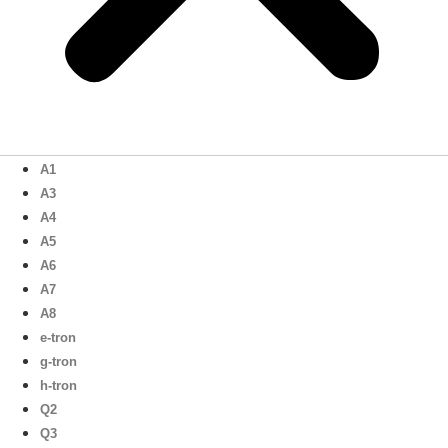
A1
A3
A4
A5
A6
A7
A8
e-tron
g-tron
h-tron
Q2
Q3