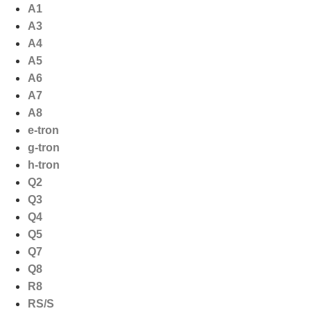
Ga
A1
naar
A3
de
A4
inhoud
A5
A6
A7
A8
e-tron
g-tron
h-tron
Q2
Q3
Q4
Q5
Q7
Q8
R8
RS/S