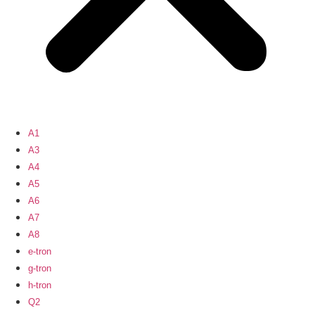
A1
A3
A4
A5
A6
A7
A8
e-tron
g-tron
h-tron
Q2