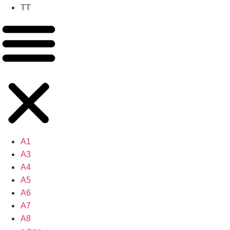
TT
A1
A3
A4
A5
A6
A7
A8