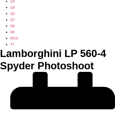
Q3
Q4
Q5
Q7
Q8
R8
RS/S
TT
Lamborghini LP 560-4
Spyder Photoshoot