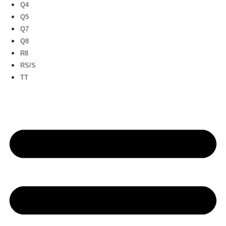
Q4
Q5
Q7
Q8
R8
RS/S
TT