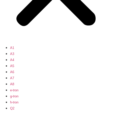
A1
A3
A4
A5
A6
A7
A8
e-tron
g-tron
h-tron
Q2