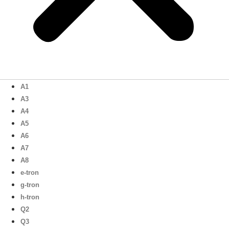
A1
A3
A4
A5
A6
A7
A8
e-tron
g-tron
h-tron
Q2
Q3