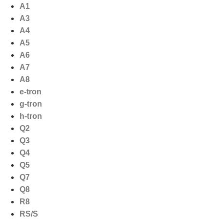
Ga
A1
naar
A3
de
A4
inhoud
A5
A6
A7
A8
e-tron
g-tron
h-tron
Q2
Q3
Q4
Q5
Q7
Q8
R8
RS/S