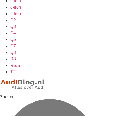
e-tron
g-tron
h-tron
Q2
Q3
Q4
Q5
Q7
Q8
R8
RS/S
TT
Zoeken