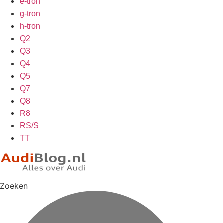
e-tron
g-tron
h-tron
Q2
Q3
Q4
Q5
Q7
Q8
R8
RS/S
TT
Zoeken