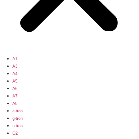
A1
A3
A4
A5
A6
A7
A8
e-tron
g-tron
h-tron
Q2