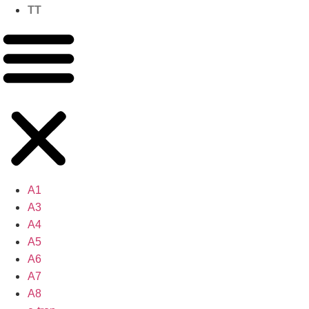
TT
A1
A3
A4
A5
A6
A7
A8