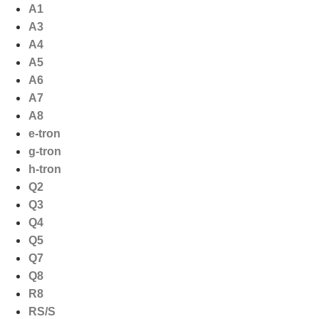
Ga
A1
naar
A3
de
A4
inhoud
A5
A6
A7
A8
e-tron
g-tron
h-tron
Q2
Q3
Q4
Q5
Q7
Q8
R8
RS/S