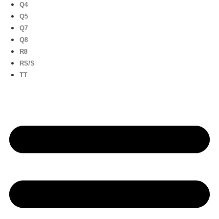
Q4
Q5
Q7
Q8
R8
RS/S
TT