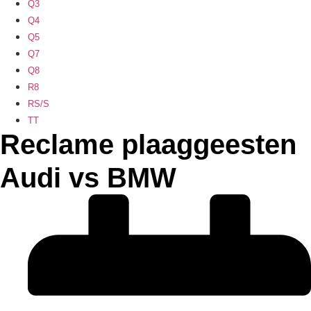
Q3
Q4
Q5
Q7
Q8
R8
RS/S
TT
Reclame plaaggeesten
Audi vs BMW