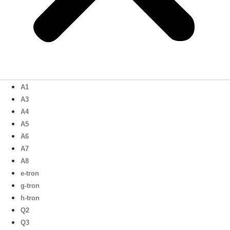
A1
A3
A4
A5
A6
A7
A8
e-tron
g-tron
h-tron
Q2
Q3