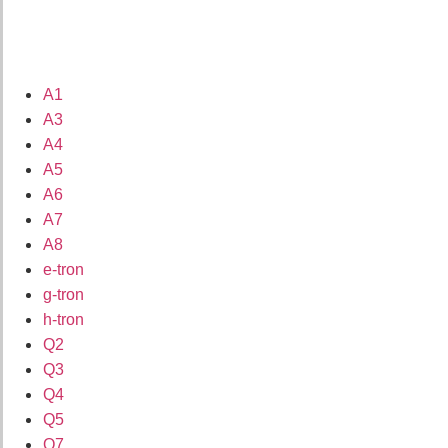
A1
A3
A4
A5
A6
A7
A8
e-tron
g-tron
h-tron
Q2
Q3
Q4
Q5
Q7