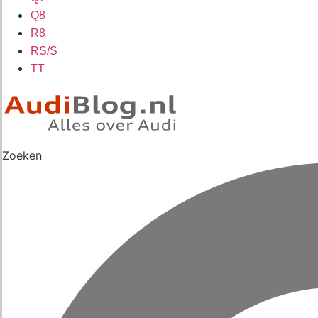
Q8
R8
RS/S
TT
Zoeken