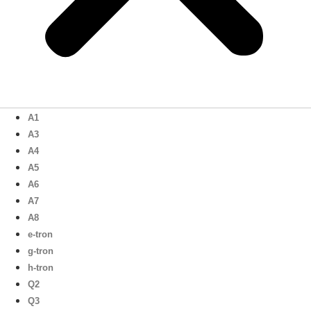
A1
A3
A4
A5
A6
A7
A8
e-tron
g-tron
h-tron
Q2
Q3