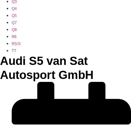
Q3
Q4
Q5
Q7
Q8
R8
RS/S
TT
Audi S5 van Sat
Autosport GmbH