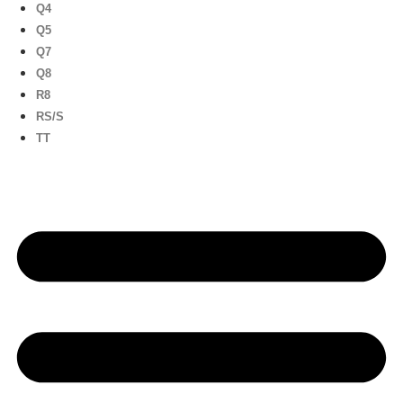
Q4
Q5
Q7
Q8
R8
RS/S
TT