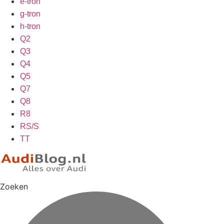
e-tron
g-tron
h-tron
Q2
Q3
Q4
Q5
Q7
Q8
R8
RS/S
TT
Zoeken