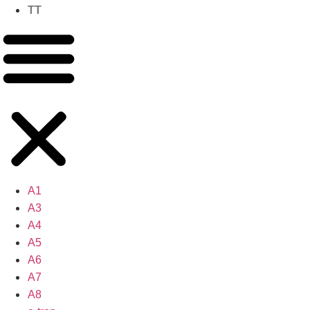
TT
A1
A3
A4
A5
A6
A7
A8