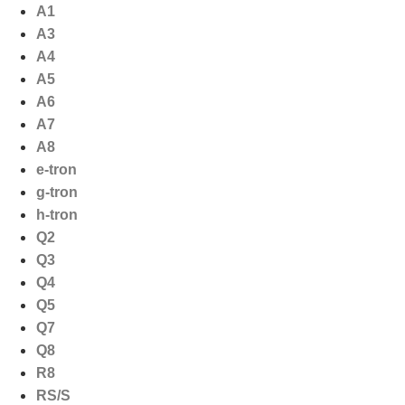
Ga
A1
naar
A3
de
A4
inhoud
A5
A6
A7
A8
e-tron
g-tron
h-tron
Q2
Q3
Q4
Q5
Q7
Q8
R8
RS/S