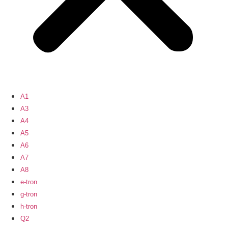
A1
A3
A4
A5
A6
A7
A8
e-tron
g-tron
h-tron
Q2