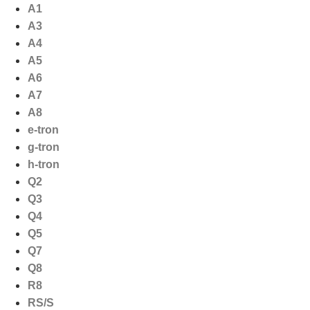
Ga
A1
naar
A3
de
A4
inhoud
A5
A6
A7
A8
e-tron
g-tron
h-tron
Q2
Q3
Q4
Q5
Q7
Q8
R8
RS/S