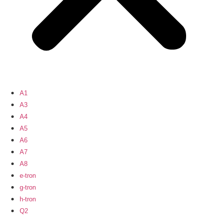
A1
A3
A4
A5
A6
A7
A8
e-tron
g-tron
h-tron
Q2