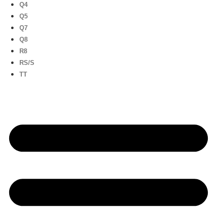
Q4
Q5
Q7
Q8
R8
RS/S
TT