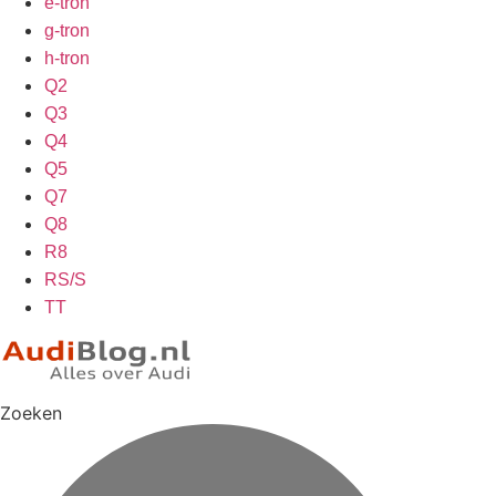
e-tron
g-tron
h-tron
Q2
Q3
Q4
Q5
Q7
Q8
R8
RS/S
TT
Zoeken