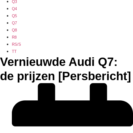
Q3
Q4
Q5
Q7
Q8
R8
RS/S
TT
Vernieuwde Audi Q7:
de prijzen [Persbericht]