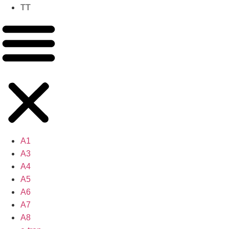
TT
A1
A3
A4
A5
A6
A7
A8