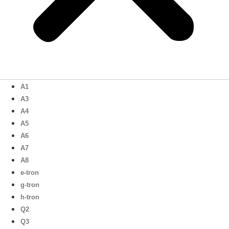
A1
A3
A4
A5
A6
A7
A8
e-tron
g-tron
h-tron
Q2
Q3