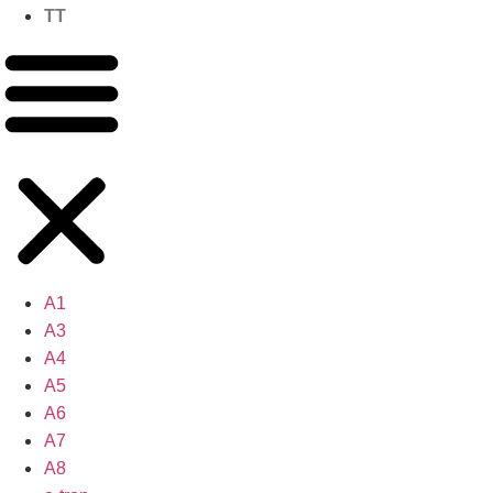
TT
A1
A3
A4
A5
A6
A7
A8