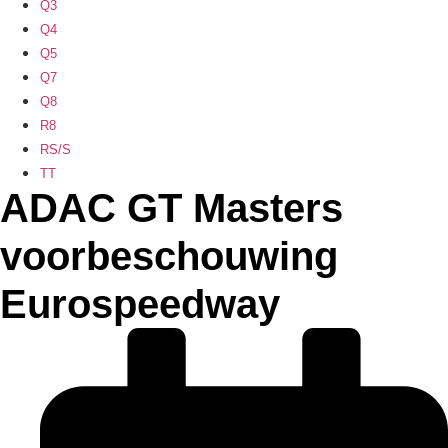
Q3
Q4
Q5
Q7
Q8
R8
RS/S
TT
ADAC GT Masters
voorbeschouwing
Eurospeedway