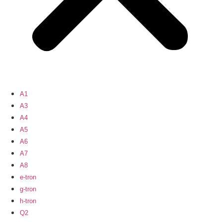
A1
A3
A4
A5
A6
A7
A8
e-tron
g-tron
h-tron
Q2