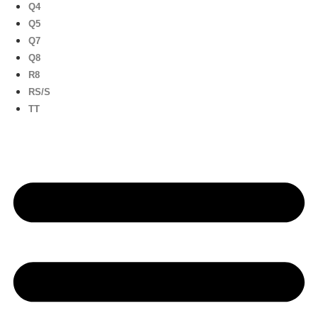
Q4
Q5
Q7
Q8
R8
RS/S
TT