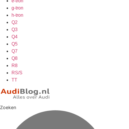
e-tron
g-tron
h-tron
Q2
Q3
Q4
Q5
Q7
Q8
R8
RS/S
TT
Zoeken