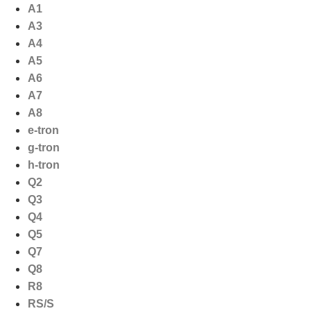
Ga
A1
naar
A3
de
A4
inhoud
A5
A6
A7
A8
e-tron
g-tron
h-tron
Q2
Q3
Q4
Q5
Q7
Q8
R8
RS/S