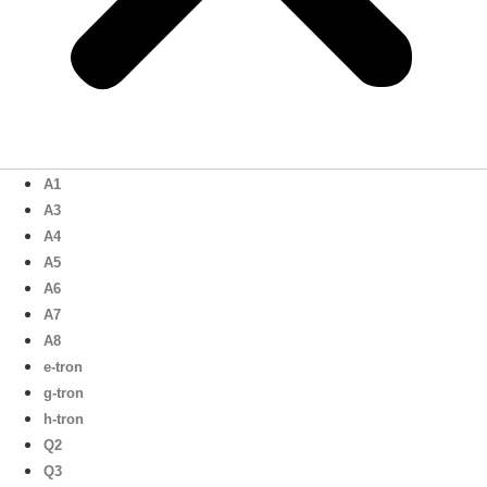
A1
A3
A4
A5
A6
A7
A8
e-tron
g-tron
h-tron
Q2
Q3