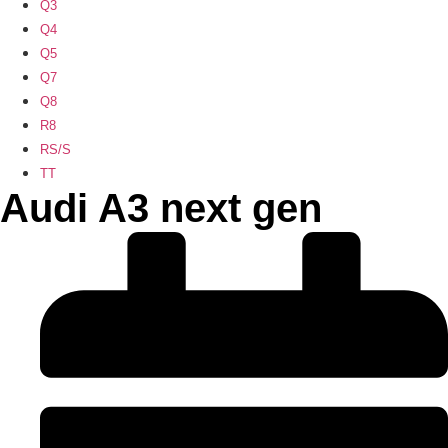
Q3
Q4
Q5
Q7
Q8
R8
RS/S
TT
Audi A3 next gen