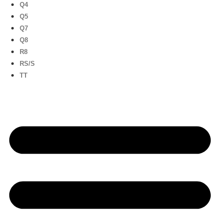
Q4
Q5
Q7
Q8
R8
RS/S
TT