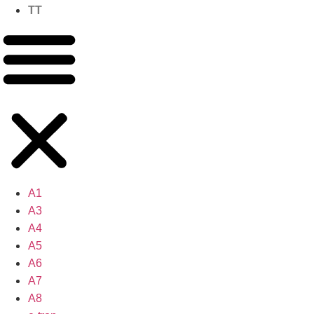
TT
A1
A3
A4
A5
A6
A7
A8