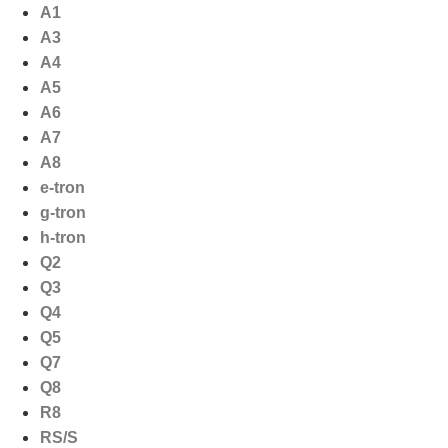
Ga
A1
naar
A3
de
A4
inhoud
A5
A6
A7
A8
e-tron
g-tron
h-tron
Q2
Q3
Q4
Q5
Q7
Q8
R8
RS/S