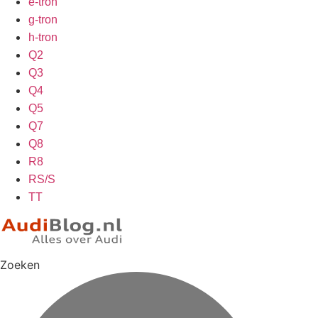
e-tron
g-tron
h-tron
Q2
Q3
Q4
Q5
Q7
Q8
R8
RS/S
TT
Zoeken