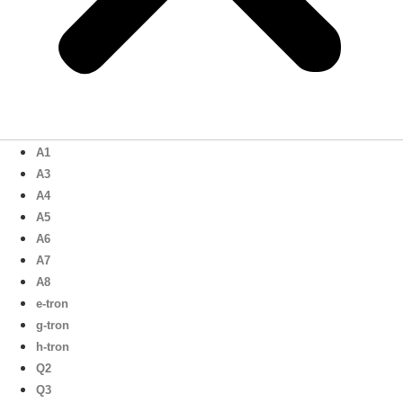
A1
A3
A4
A5
A6
A7
A8
e-tron
g-tron
h-tron
Q2
Q3