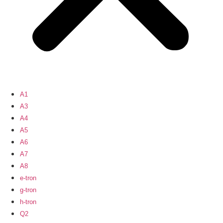
A1
A3
A4
A5
A6
A7
A8
e-tron
g-tron
h-tron
Q2