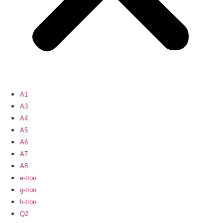
A1
A3
A4
A5
A6
A7
A8
e-tron
g-tron
h-tron
Q2