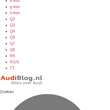
e-tron
g-tron
h-tron
Q2
Q3
Q4
Q5
Q7
Q8
R8
RS/S
TT
Zoeken