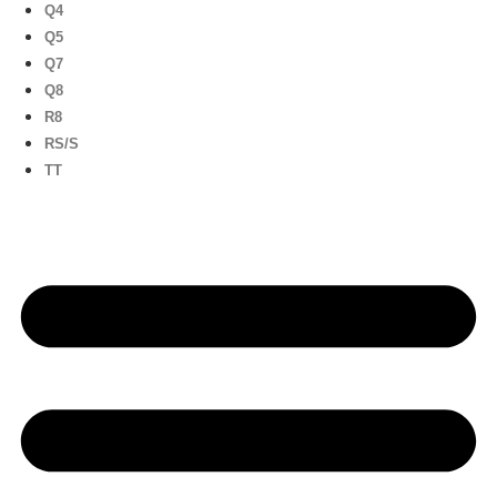
Q4
Q5
Q7
Q8
R8
RS/S
TT