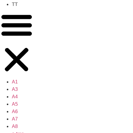
TT
A1
A3
A4
A5
A6
A7
A8