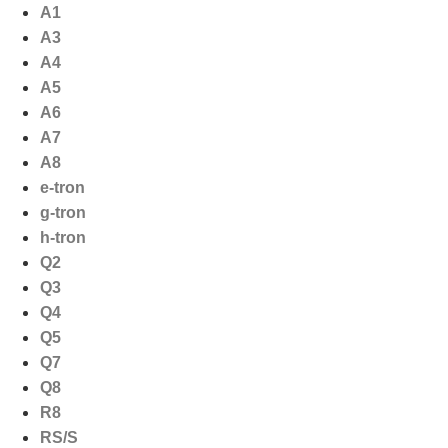
Ga
A1
naar
A3
de
A4
inhoud
A5
A6
A7
A8
e-tron
g-tron
h-tron
Q2
Q3
Q4
Q5
Q7
Q8
R8
RS/S