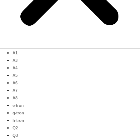
A1
A3
A4
A5
A6
A7
A8
e-tron
g-tron
h-tron
Q2
Q3