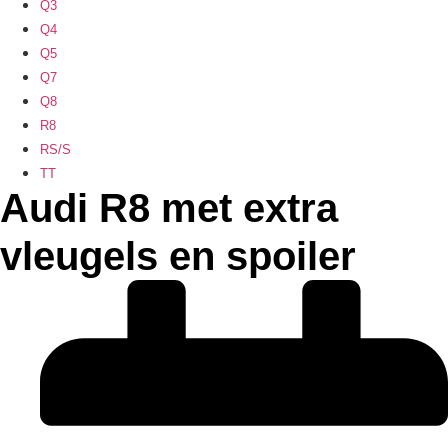
Q3
Q4
Q5
Q7
Q8
R8
RS/S
TT
Audi R8 met extra
vleugels en spoiler