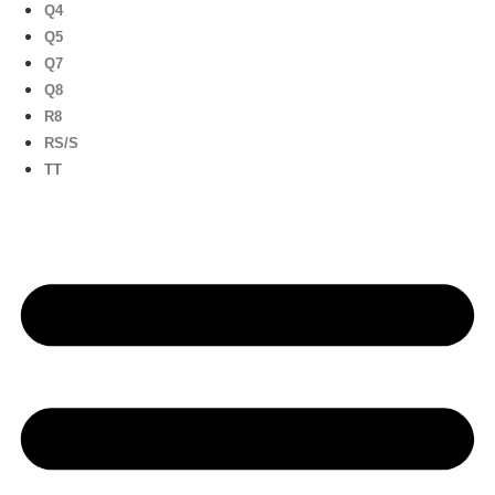
Q4
Q5
Q7
Q8
R8
RS/S
TT