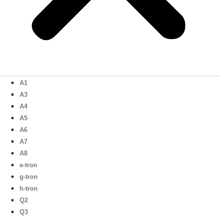
A1
A3
A4
A5
A6
A7
A8
e-tron
g-tron
h-tron
Q2
Q3