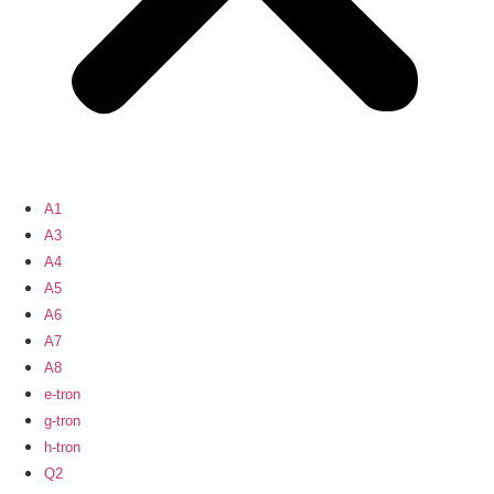
A1
A3
A4
A5
A6
A7
A8
e-tron
g-tron
h-tron
Q2