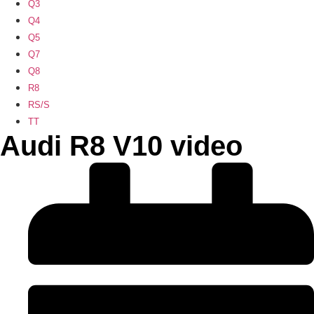
Q3
Q4
Q5
Q7
Q8
R8
RS/S
TT
Audi R8 V10 video