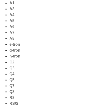
Ga
A1
naar
A3
de
A4
inhoud
A5
A6
A7
A8
e-tron
g-tron
h-tron
Q2
Q3
Q4
Q5
Q7
Q8
R8
RS/S