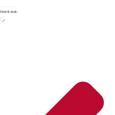
Vind ik leuk:
Aan
het
laden...