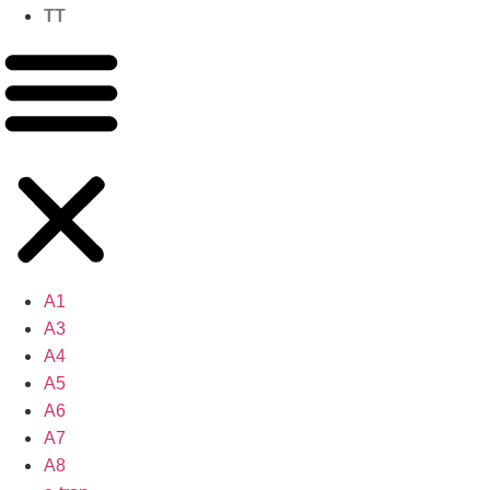
TT
A1
A3
A4
A5
A6
A7
A8