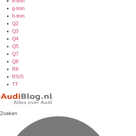
e-tron
g-tron
h-tron
Q2
Q3
Q4
Q5
Q7
Q8
R8
RS/S
TT
Zoeken