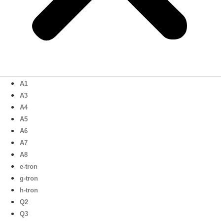
A1
A3
A4
A5
A6
A7
A8
e-tron
g-tron
h-tron
Q2
Q3