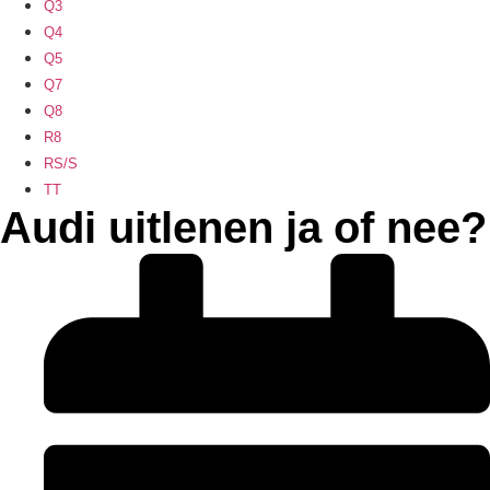
Q3
Q4
Q5
Q7
Q8
R8
RS/S
TT
Audi uitlenen ja of nee?