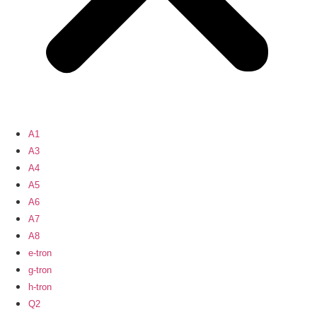
A1
A3
A4
A5
A6
A7
A8
e-tron
g-tron
h-tron
Q2