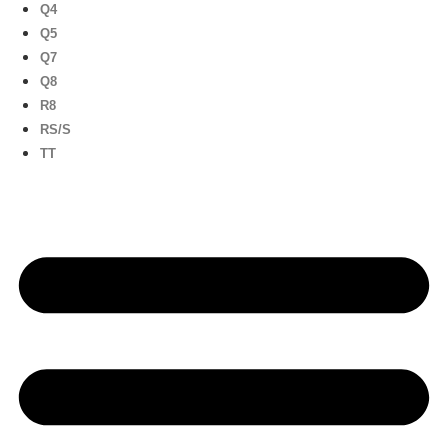
Q4
Q5
Q7
Q8
R8
RS/S
TT