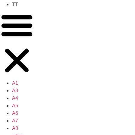
TT
A1
A3
A4
A5
A6
A7
A8