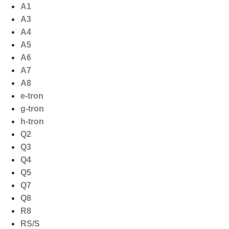
Ga
A1
naar
A3
de
A4
inhoud
A5
A6
A7
A8
e-tron
g-tron
h-tron
Q2
Q3
Q4
Q5
Q7
Q8
R8
RS/S