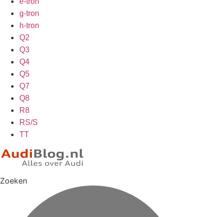
e-tron
g-tron
h-tron
Q2
Q3
Q4
Q5
Q7
Q8
R8
RS/S
TT
Zoeken