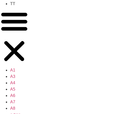
TT
A1
A3
A4
A5
A6
A7
A8