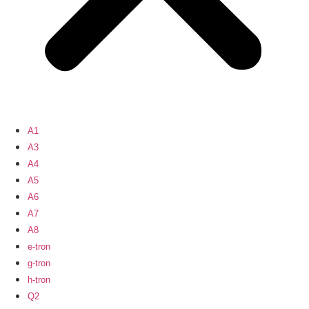
A1
A3
A4
A5
A6
A7
A8
e-tron
g-tron
h-tron
Q2