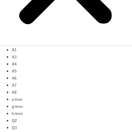
A1
A3
A4
A5
A6
A7
A8
e-tron
g-tron
h-tron
Q2
Q3