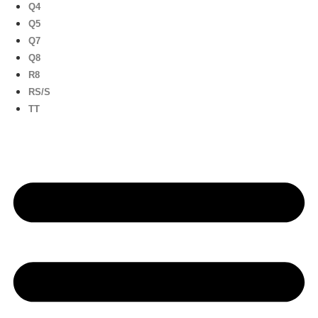
Q4
Q5
Q7
Q8
R8
RS/S
TT