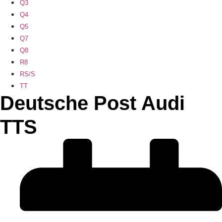
Q3
Q4
Q5
Q7
Q8
R8
RS/S
TT
Deutsche Post Audi
TTS