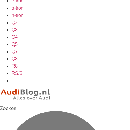
e-tron
g-tron
h-tron
Q2
Q3
Q4
Q5
Q7
Q8
R8
RS/S
TT
Zoeken