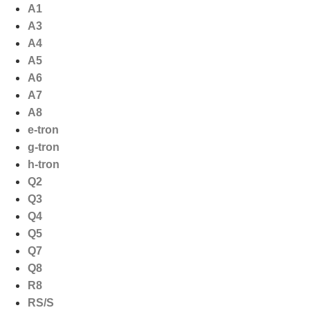
Ga
A1
naar
A3
de
A4
inhoud
A5
A6
A7
A8
e-tron
g-tron
h-tron
Q2
Q3
Q4
Q5
Q7
Q8
R8
RS/S