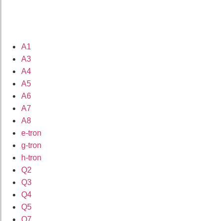
A1
A3
A4
A5
A6
A7
A8
e-tron
g-tron
h-tron
Q2
Q3
Q4
Q5
Q7