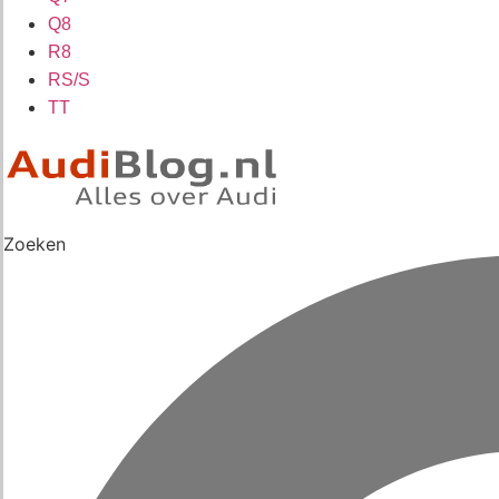
Q8
R8
RS/S
TT
Zoeken