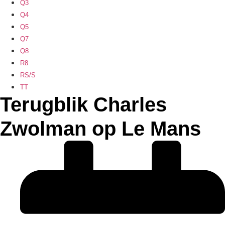
Q3
Q4
Q5
Q7
Q8
R8
RS/S
TT
Terugblik Charles
Zwolman op Le Mans