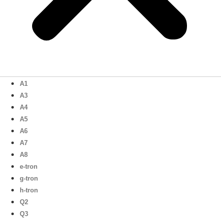
A1
A3
A4
A5
A6
A7
A8
e-tron
g-tron
h-tron
Q2
Q3