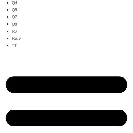
Q4
Q5
Q7
Q8
R8
RS/S
TT