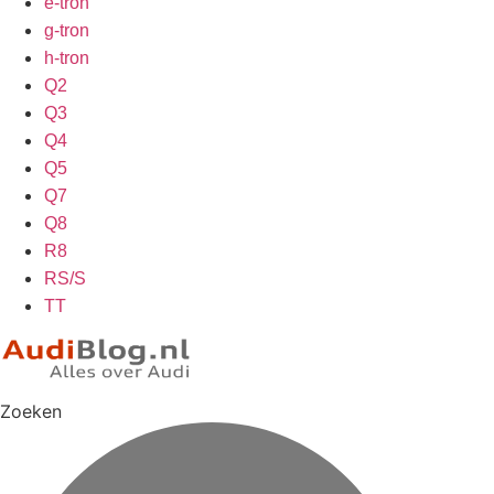
e-tron
g-tron
h-tron
Q2
Q3
Q4
Q5
Q7
Q8
R8
RS/S
TT
Zoeken