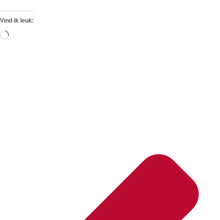
Vind ik leuk:
Aan
het
laden...