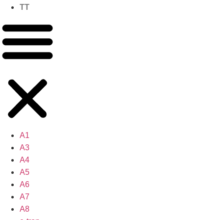
TT
A1
A3
A4
A5
A6
A7
A8