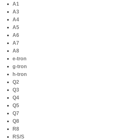
Ga
A1
naar
A3
de
A4
inhoud
A5
A6
A7
A8
e-tron
g-tron
h-tron
Q2
Q3
Q4
Q5
Q7
Q8
R8
RS/S