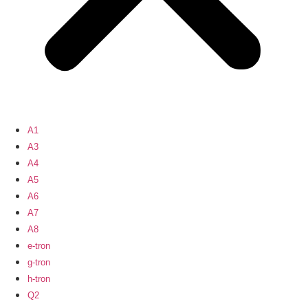
A1
A3
A4
A5
A6
A7
A8
e-tron
g-tron
h-tron
Q2