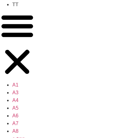
TT
A1
A3
A4
A5
A6
A7
A8