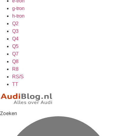
e-tron
g-tron
h-tron
Q2
Q3
Q4
Q5
Q7
Q8
R8
RS/S
TT
Zoeken