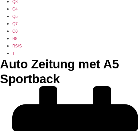
Q3
Q4
Q5
Q7
Q8
R8
RS/S
TT
Auto Zeitung met A5
Sportback