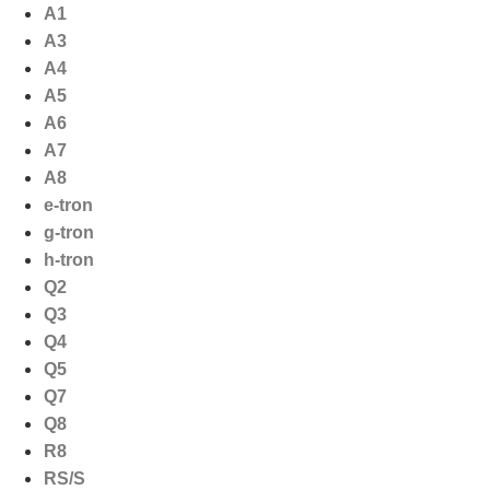
Ga
A1
naar
A3
de
A4
inhoud
A5
A6
A7
A8
e-tron
g-tron
h-tron
Q2
Q3
Q4
Q5
Q7
Q8
R8
RS/S