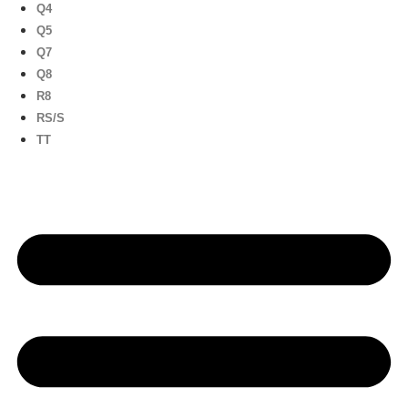
Q4
Q5
Q7
Q8
R8
RS/S
TT