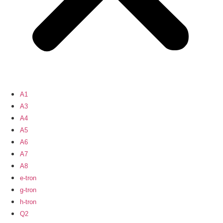
A1
A3
A4
A5
A6
A7
A8
e-tron
g-tron
h-tron
Q2