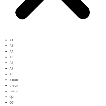
A1
A3
A4
A5
A6
A7
A8
e-tron
g-tron
h-tron
Q2
Q3