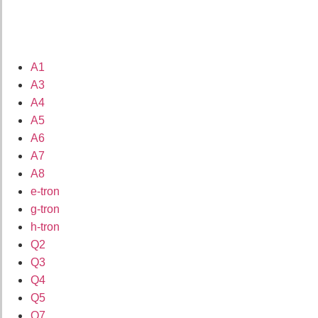
A1
A3
A4
A5
A6
A7
A8
e-tron
g-tron
h-tron
Q2
Q3
Q4
Q5
Q7