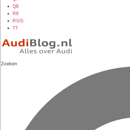
Q8
R8
RS/S
TT
Zoeken