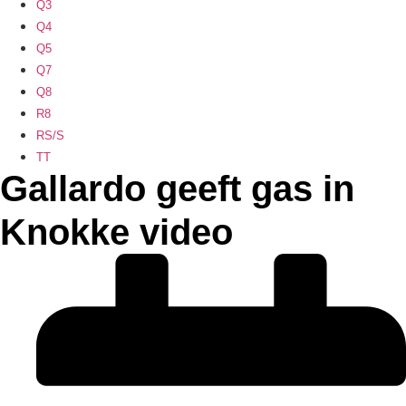
Q3
Q4
Q5
Q7
Q8
R8
RS/S
TT
Gallardo geeft gas in
Knokke video