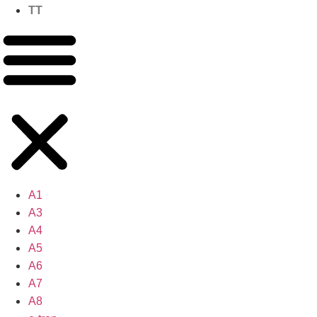
TT
A1
A3
A4
A5
A6
A7
A8