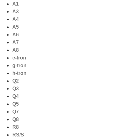
Ga
A1
naar
A3
de
A4
inhoud
A5
A6
A7
A8
e-tron
g-tron
h-tron
Q2
Q3
Q4
Q5
Q7
Q8
R8
RS/S