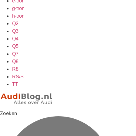
e-tron
g-tron
h-tron
Q2
Q3
Q4
Q5
Q7
Q8
R8
RS/S
TT
Zoeken