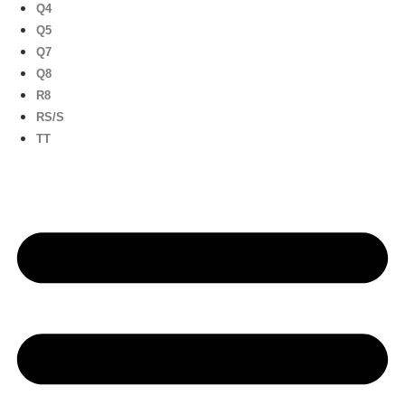
Q4
Q5
Q7
Q8
R8
RS/S
TT