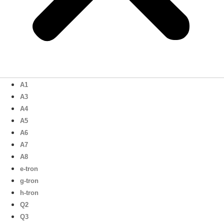
A1
A3
A4
A5
A6
A7
A8
e-tron
g-tron
h-tron
Q2
Q3