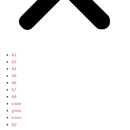
A1
A3
A4
A5
A6
A7
A8
e-tron
g-tron
h-tron
Q2