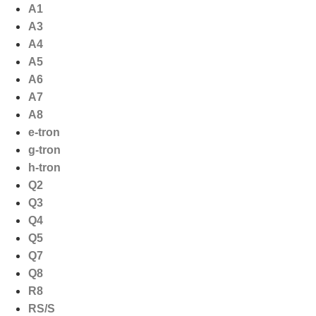
Ga
A1
naar
A3
de
A4
inhoud
A5
A6
A7
A8
e-tron
g-tron
h-tron
Q2
Q3
Q4
Q5
Q7
Q8
R8
RS/S