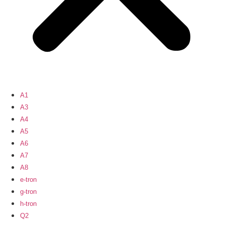
A1
A3
A4
A5
A6
A7
A8
e-tron
g-tron
h-tron
Q2