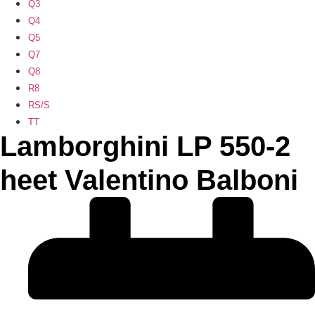
Q3
Q4
Q5
Q7
Q8
R8
RS/S
TT
Lamborghini LP 550-2
heet Valentino Balboni