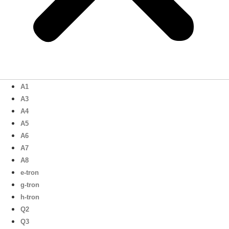
A1
A3
A4
A5
A6
A7
A8
e-tron
g-tron
h-tron
Q2
Q3