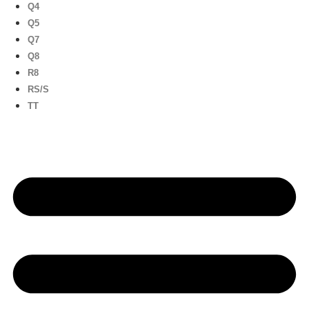
Q4
Q5
Q7
Q8
R8
RS/S
TT