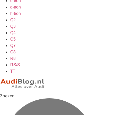
e-tron
g-tron
h-tron
Q2
Q3
Q4
Q5
Q7
Q8
R8
RS/S
TT
Zoeken