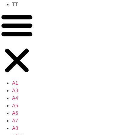
TT
A1
A3
A4
A5
A6
A7
A8