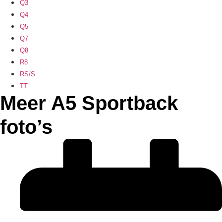
Q3
Q4
Q5
Q7
Q8
R8
RS/S
TT
Meer A5 Sportback
foto’s