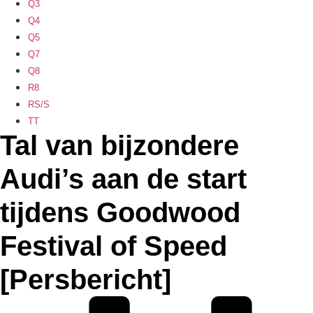
Q3
Q4
Q5
Q7
Q8
R8
RS/S
TT
Tal van bijzondere
Audi’s aan de start
tijdens Goodwood
Festival of Speed
[Persbericht]