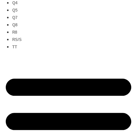
Q4
Q5
Q7
Q8
R8
RS/S
TT