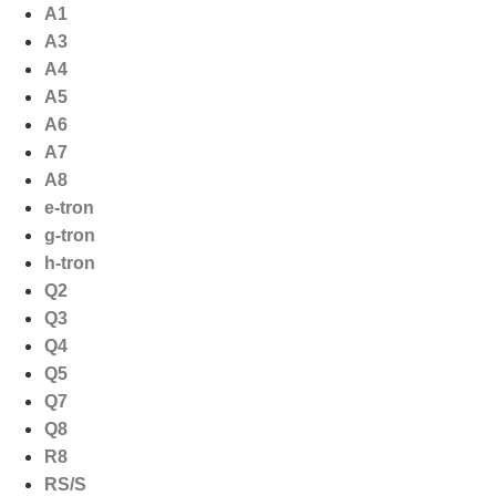
Ga
A1
naar
A3
de
A4
inhoud
A5
A6
A7
A8
e-tron
g-tron
h-tron
Q2
Q3
Q4
Q5
Q7
Q8
R8
RS/S