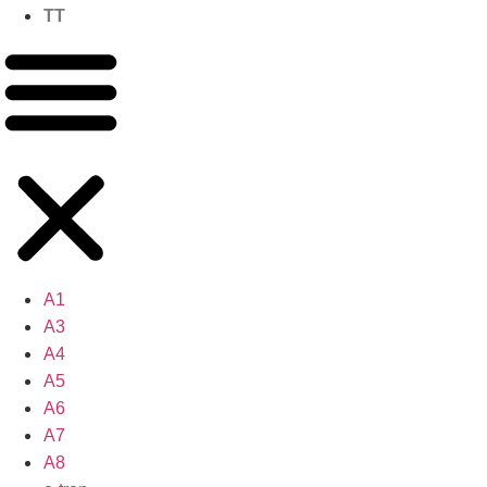
TT
A1
A3
A4
A5
A6
A7
A8