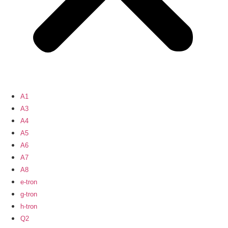
A1
A3
A4
A5
A6
A7
A8
e-tron
g-tron
h-tron
Q2