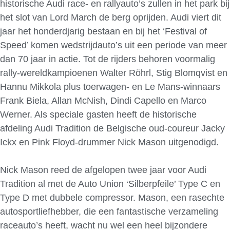
historische Audi race- en rallyauto’s zullen in het park bij
het slot van Lord March de berg oprijden. Audi viert dit
jaar het honderdjarig bestaan en bij het ‘Festival of
Speed’ komen wedstrijdauto’s uit een periode van meer
dan 70 jaar in actie. Tot de rijders behoren voormalig
rally-wereldkampioenen Walter Röhrl, Stig Blomqvist en
Hannu Mikkola plus toerwagen- en Le Mans-winnaars
Frank Biela, Allan McNish, Dindi Capello en Marco
Werner. Als speciale gasten heeft de historische
afdeling Audi Tradition de Belgische oud-coureur Jacky
Ickx en Pink Floyd-drummer Nick Mason uitgenodigd.
Nick Mason reed de afgelopen twee jaar voor Audi
Tradition al met de Auto Union ‘Silberpfeile’ Type C en
Type D met dubbele compressor. Mason, een rasechte
autosportliefhebber, die een fantastische verzameling
raceauto’s heeft, wacht nu wel een heel bijzondere