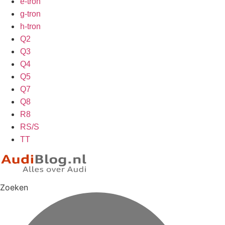
e-tron
g-tron
h-tron
Q2
Q3
Q4
Q5
Q7
Q8
R8
RS/S
TT
Zoeken