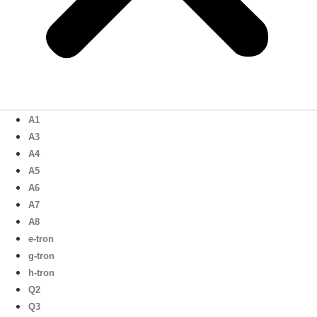
A1
A3
A4
A5
A6
A7
A8
e-tron
g-tron
h-tron
Q2
Q3