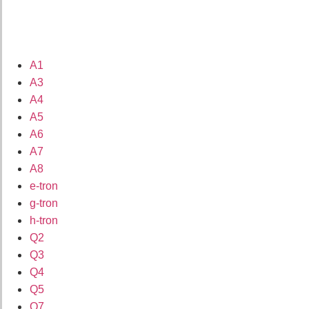
A1
A3
A4
A5
A6
A7
A8
e-tron
g-tron
h-tron
Q2
Q3
Q4
Q5
Q7