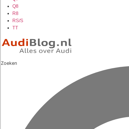
Q8
R8
RS/S
TT
Zoeken