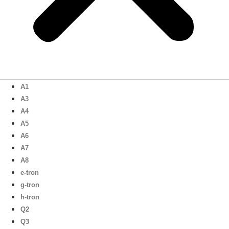
A1
A3
A4
A5
A6
A7
A8
e-tron
g-tron
h-tron
Q2
Q3