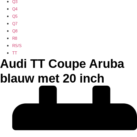
Q3
Q4
Q5
Q7
Q8
R8
RS/S
TT
Audi TT Coupe Aruba
blauw met 20 inch