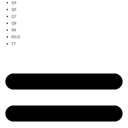
Q4
Q5
Q7
Q8
R8
RS/S
TT