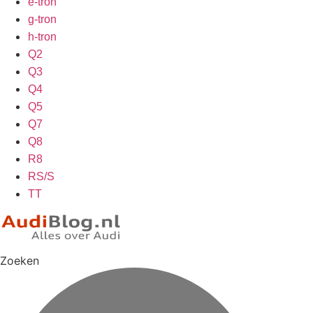
e-tron
g-tron
h-tron
Q2
Q3
Q4
Q5
Q7
Q8
R8
RS/S
TT
Zoeken