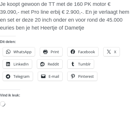
Je koopt gewoon de TT met de 160 PK motor €
39.090,- met Pro line erbij € 2.900,-. En je verlaagt hem
en set er deze 20 inch onder en voor rond de 45.000
euries ben je het Heertje of Dametje
Dit delen:
WhatsApp
Print
Facebook
X
LinkedIn
Reddit
Tumblr
Telegram
E-mail
Pinterest
Vind ik leuk:
Aan
het
laden...