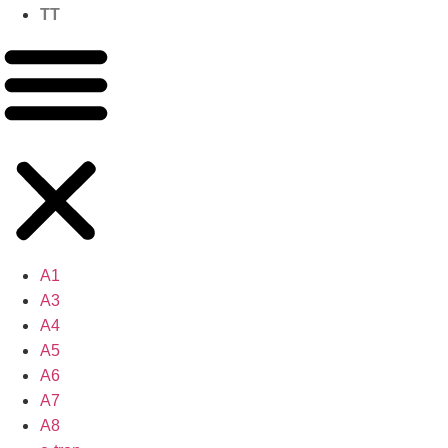
TT
A1
A3
A4
A5
A6
A7
A8