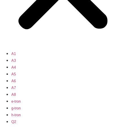
A1
A3
A4
A5
A6
A7
A8
e-tron
g-tron
h-tron
Q2