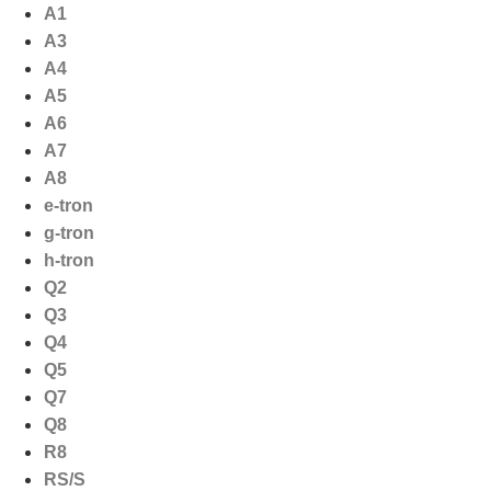
Ga
A1
naar
A3
de
A4
inhoud
A5
A6
A7
A8
e-tron
g-tron
h-tron
Q2
Q3
Q4
Q5
Q7
Q8
R8
RS/S