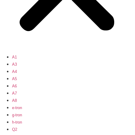
A1
A3
A4
A5
A6
A7
A8
e-tron
g-tron
h-tron
Q2