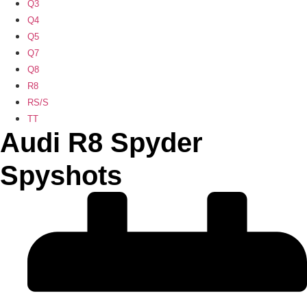
Q3
Q4
Q5
Q7
Q8
R8
RS/S
TT
Audi R8 Spyder
Spyshots