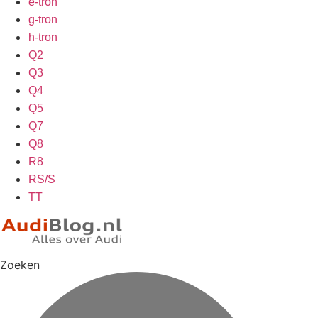
e-tron
g-tron
h-tron
Q2
Q3
Q4
Q5
Q7
Q8
R8
RS/S
TT
Zoeken