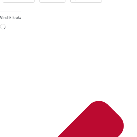
Vind ik leuk:
Aan
het
laden...