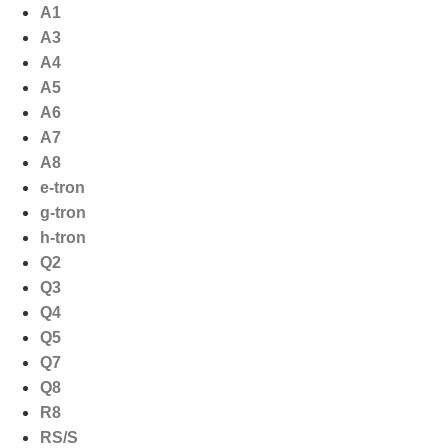
Ga
A1
naar
A3
de
A4
inhoud
A5
A6
A7
A8
e-tron
g-tron
h-tron
Q2
Q3
Q4
Q5
Q7
Q8
R8
RS/S