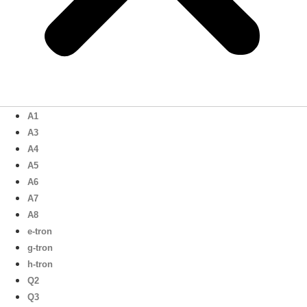
A1
A3
A4
A5
A6
A7
A8
e-tron
g-tron
h-tron
Q2
Q3