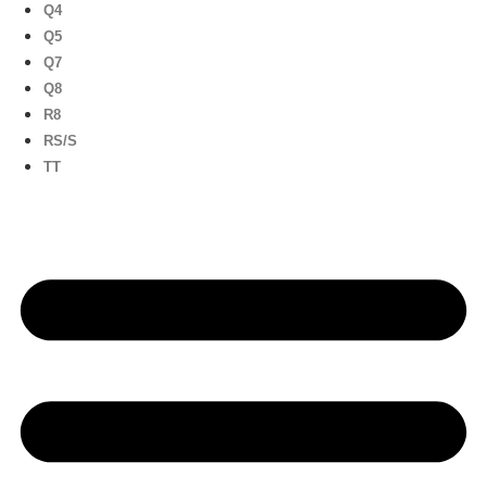
Q4
Q5
Q7
Q8
R8
RS/S
TT