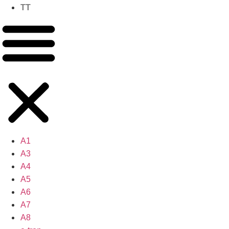
TT
A1
A3
A4
A5
A6
A7
A8