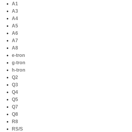
Ga
A1
naar
A3
de
A4
inhoud
A5
A6
A7
A8
e-tron
g-tron
h-tron
Q2
Q3
Q4
Q5
Q7
Q8
R8
RS/S