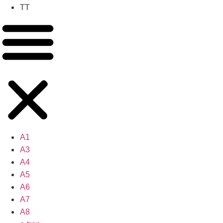
TT
A1
A3
A4
A5
A6
A7
A8