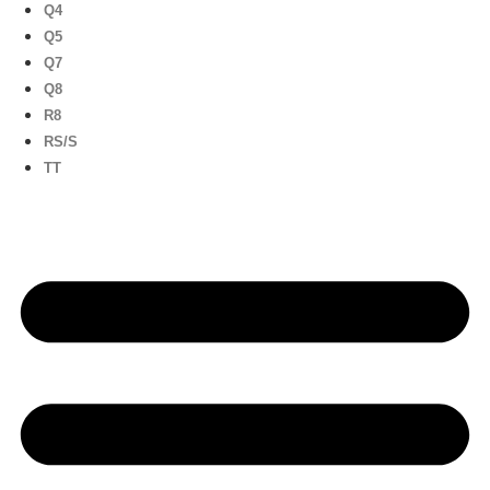
Q4
Q5
Q7
Q8
R8
RS/S
TT