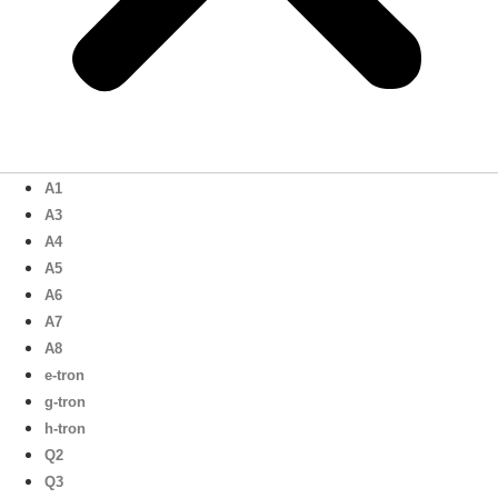
A1
A3
A4
A5
A6
A7
A8
e-tron
g-tron
h-tron
Q2
Q3