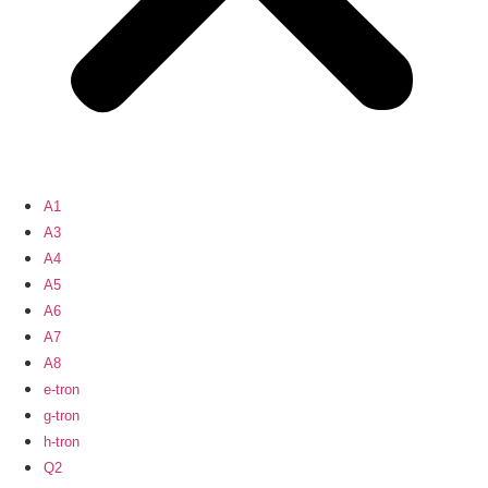
A1
A3
A4
A5
A6
A7
A8
e-tron
g-tron
h-tron
Q2