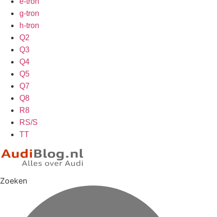
e-tron
g-tron
h-tron
Q2
Q3
Q4
Q5
Q7
Q8
R8
RS/S
TT
Zoeken