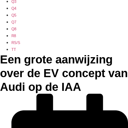
Q3
Q4
Q5
Q7
Q8
R8
RS/S
TT
Een grote aanwijzing
over de EV concept van
Audi op de IAA