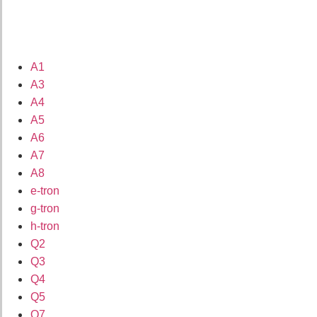
A1
A3
A4
A5
A6
A7
A8
e-tron
g-tron
h-tron
Q2
Q3
Q4
Q5
Q7