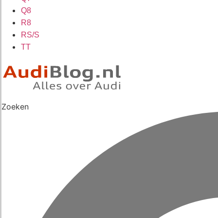
Q8
R8
RS/S
TT
Zoeken