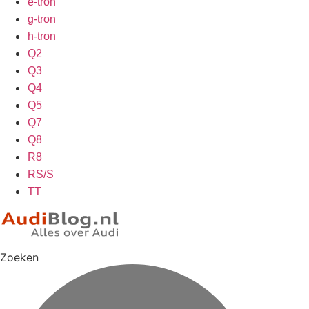
e-tron
g-tron
h-tron
Q2
Q3
Q4
Q5
Q7
Q8
R8
RS/S
TT
Zoeken