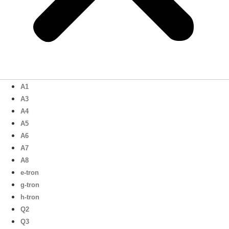
A1
A3
A4
A5
A6
A7
A8
e-tron
g-tron
h-tron
Q2
Q3