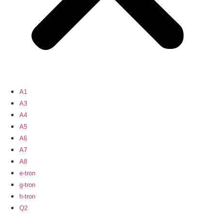
A1
A3
A4
A5
A6
A7
A8
e-tron
g-tron
h-tron
Q2