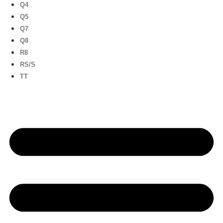
Q4
Q5
Q7
Q8
R8
RS/S
TT