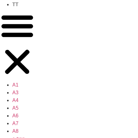
TT
A1
A3
A4
A5
A6
A7
A8