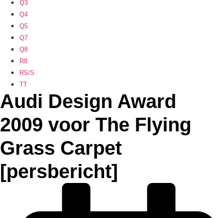
Q3
Q4
Q5
Q7
Q8
R8
RS/S
TT
Audi Design Award
2009 voor The Flying
Grass Carpet
[persbericht]