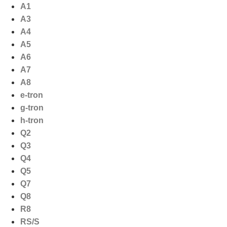
Ga
A1
naar
A3
de
A4
inhoud
A5
A6
A7
A8
e-tron
g-tron
h-tron
Q2
Q3
Q4
Q5
Q7
Q8
R8
RS/S