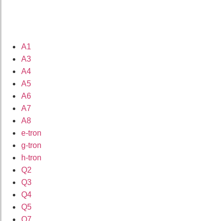
A1
A3
A4
A5
A6
A7
A8
e-tron
g-tron
h-tron
Q2
Q3
Q4
Q5
Q7