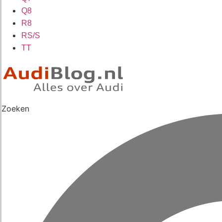
Q8
R8
RS/S
TT
Zoeken