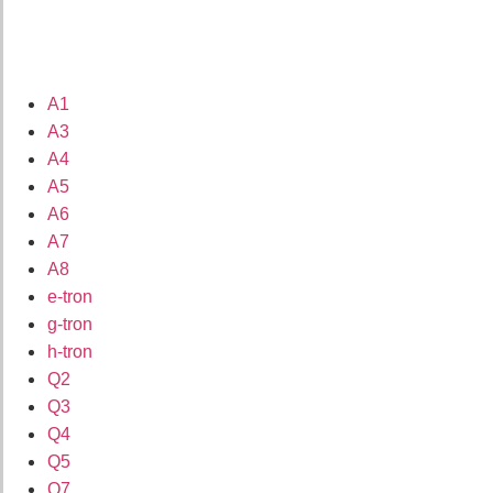
A1
A3
A4
A5
A6
A7
A8
e-tron
g-tron
h-tron
Q2
Q3
Q4
Q5
Q7