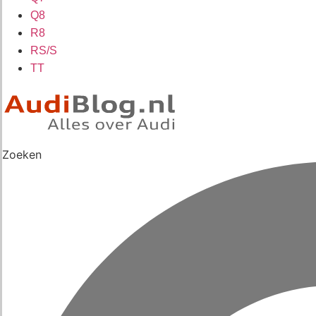
Q8
R8
RS/S
TT
Zoeken