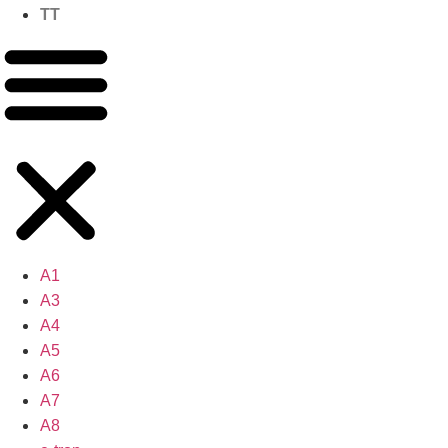
TT
A1
A3
A4
A5
A6
A7
A8