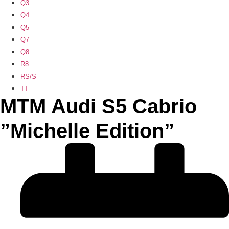
Q3
Q4
Q5
Q7
Q8
R8
RS/S
TT
MTM Audi S5 Cabrio
”Michelle Edition”