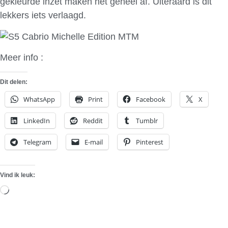
gekleurde inzet maken het geheel af. Uiteraard is dit
lekkers iets verlaagd.
Meer info :
MTM
Dit delen:
WhatsApp
Print
Facebook
X
LinkedIn
Reddit
Tumblr
Telegram
E-mail
Pinterest
Vind ik leuk:
Aan
het
laden...