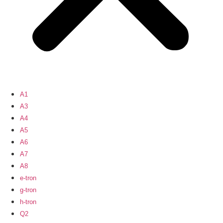
A1
A3
A4
A5
A6
A7
A8
e-tron
g-tron
h-tron
Q2