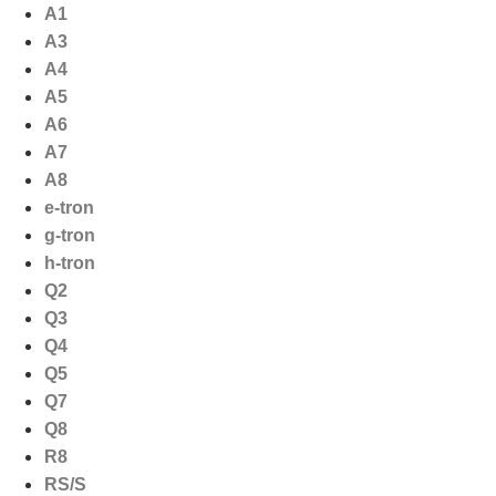
Ga
A1
naar
A3
de
A4
inhoud
A5
A6
A7
A8
e-tron
g-tron
h-tron
Q2
Q3
Q4
Q5
Q7
Q8
R8
RS/S