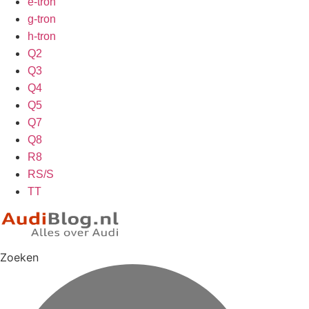
e-tron
g-tron
h-tron
Q2
Q3
Q4
Q5
Q7
Q8
R8
RS/S
TT
Zoeken