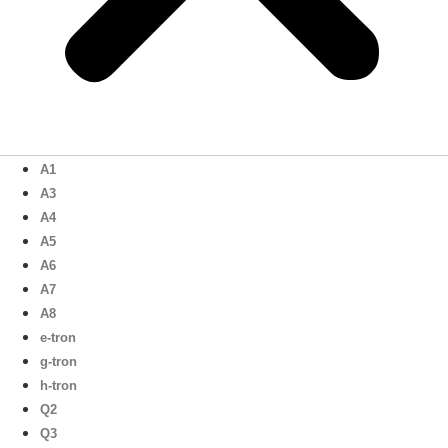
A1
A3
A4
A5
A6
A7
A8
e-tron
g-tron
h-tron
Q2
Q3