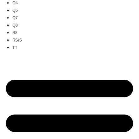
Q4
Q5
Q7
Q8
R8
RS/S
TT