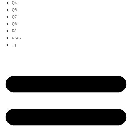
Q4
Q5
Q7
Q8
R8
RS/S
TT