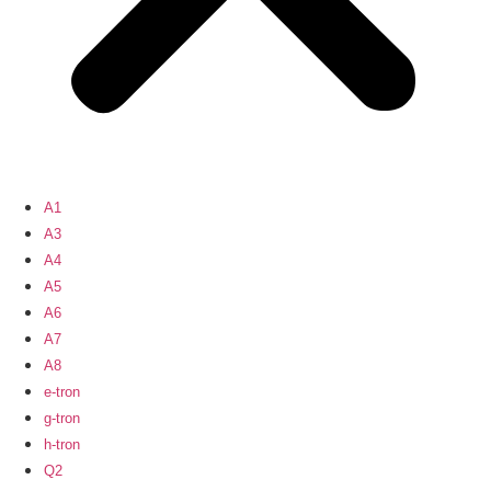
A1
A3
A4
A5
A6
A7
A8
e-tron
g-tron
h-tron
Q2