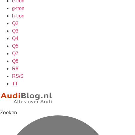
e-tron
g-tron
h-tron
Q2
Q3
Q4
Q5
Q7
Q8
R8
RS/S
TT
Zoeken