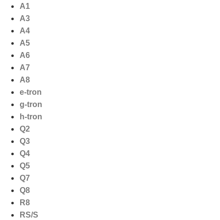
Ga
A1
naar
A3
de
A4
inhoud
A5
A6
A7
A8
e-tron
g-tron
h-tron
Q2
Q3
Q4
Q5
Q7
Q8
R8
RS/S