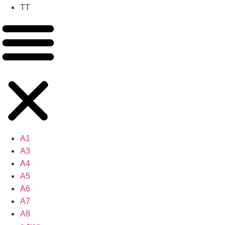
TT
A1
A3
A4
A5
A6
A7
A8