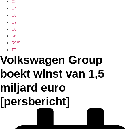
Q3
Q4
Q5
Q7
Q8
R8
RS/S
TT
Volkswagen Group
boekt winst van 1,5
miljard euro
[persbericht]