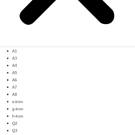
A1
A3
A4
A5
A6
A7
A8
e-tron
g-tron
h-tron
Q2
Q3