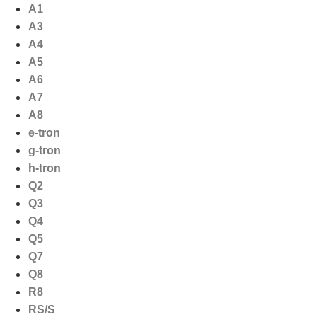
Ga
A1
naar
A3
de
A4
inhoud
A5
A6
A7
A8
e-tron
g-tron
h-tron
Q2
Q3
Q4
Q5
Q7
Q8
R8
RS/S