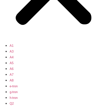
A1
A3
A4
A5
A6
A7
A8
e-tron
g-tron
h-tron
Q2