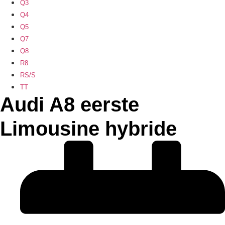
Q3
Q4
Q5
Q7
Q8
R8
RS/S
TT
Audi A8 eerste
Limousine hybride