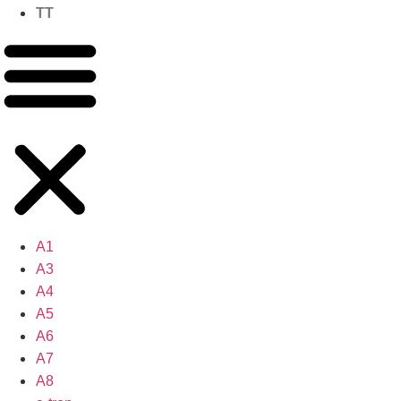
TT
A1
A3
A4
A5
A6
A7
A8