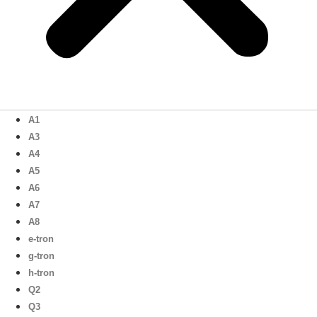
A1
A3
A4
A5
A6
A7
A8
e-tron
g-tron
h-tron
Q2
Q3