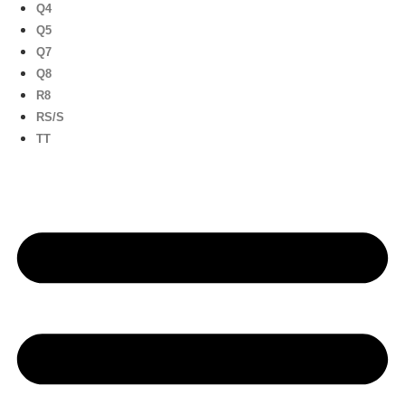
Q4
Q5
Q7
Q8
R8
RS/S
TT