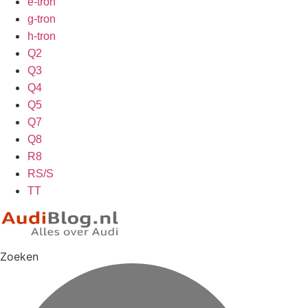
e-tron
g-tron
h-tron
Q2
Q3
Q4
Q5
Q7
Q8
R8
RS/S
TT
Zoeken