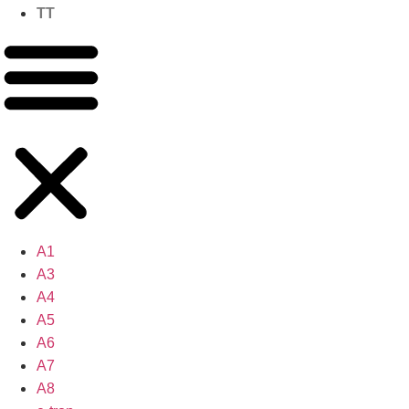
TT
A1
A3
A4
A5
A6
A7
A8