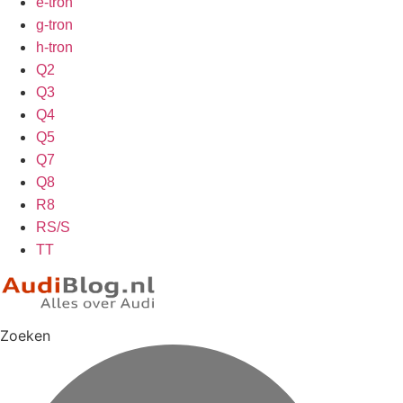
e-tron
g-tron
h-tron
Q2
Q3
Q4
Q5
Q7
Q8
R8
RS/S
TT
Zoeken