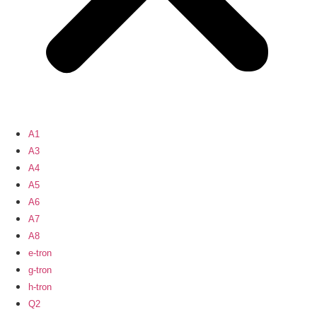
A1
A3
A4
A5
A6
A7
A8
e-tron
g-tron
h-tron
Q2