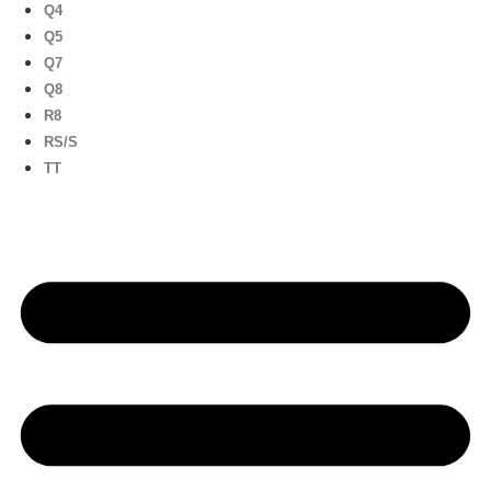
Q4
Q5
Q7
Q8
R8
RS/S
TT