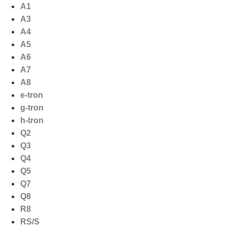
Ga
A1
naar
A3
de
A4
inhoud
A5
A6
A7
A8
e-tron
g-tron
h-tron
Q2
Q3
Q4
Q5
Q7
Q8
R8
RS/S