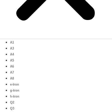
A1
A3
A4
A5
A6
A7
A8
e-tron
g-tron
h-tron
Q2
Q3