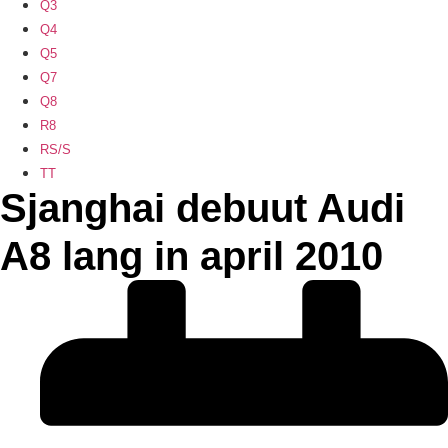
Q3
Q4
Q5
Q7
Q8
R8
RS/S
TT
Sjanghai debuut Audi
A8 lang in april 2010