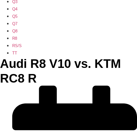
Q3
Q4
Q5
Q7
Q8
R8
RS/S
TT
Audi R8 V10 vs. KTM
RC8 R