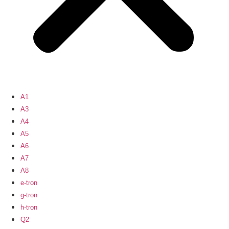
A1
A3
A4
A5
A6
A7
A8
e-tron
g-tron
h-tron
Q2