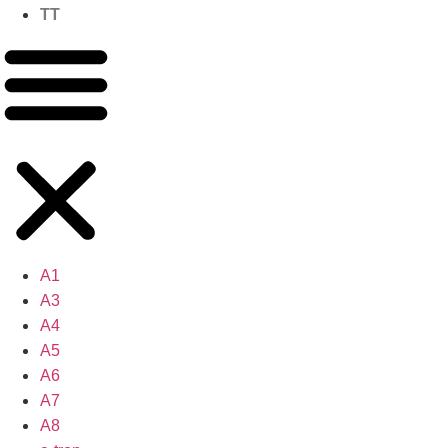
TT
A1
A3
A4
A5
A6
A7
A8