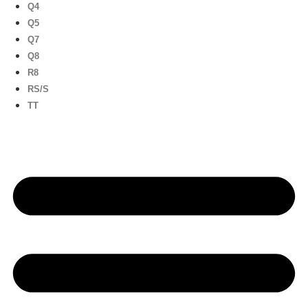
Q4
Q5
Q7
Q8
R8
RS/S
TT