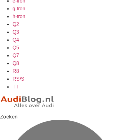
e-tron
g-tron
h-tron
Q2
Q3
Q4
Q5
Q7
Q8
R8
RS/S
TT
Zoeken