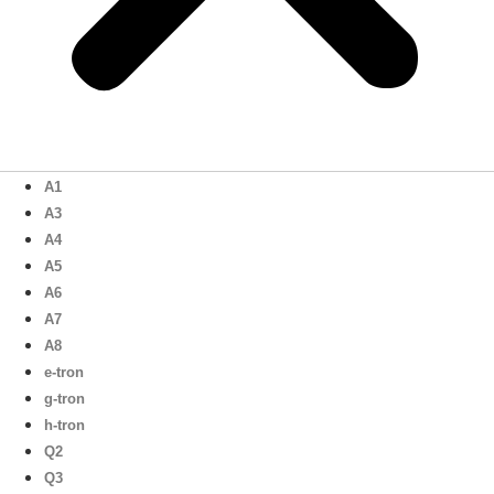
A1
A3
A4
A5
A6
A7
A8
e-tron
g-tron
h-tron
Q2
Q3