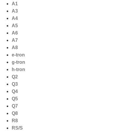
Ga
A1
naar
A3
de
A4
inhoud
A5
A6
A7
A8
e-tron
g-tron
h-tron
Q2
Q3
Q4
Q5
Q7
Q8
R8
RS/S