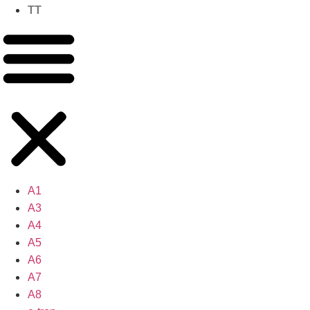
TT
A1
A3
A4
A5
A6
A7
A8