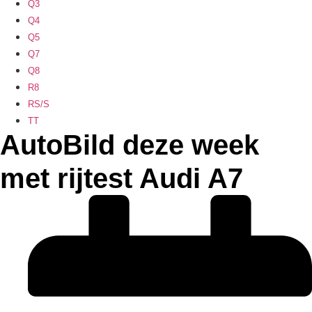
Q3
Q4
Q5
Q7
Q8
R8
RS/S
TT
AutoBild deze week
met rijtest Audi A7