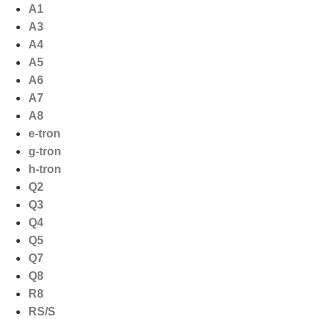
Ga
A1
naar
A3
de
A4
inhoud
A5
A6
A7
A8
e-tron
g-tron
h-tron
Q2
Q3
Q4
Q5
Q7
Q8
R8
RS/S