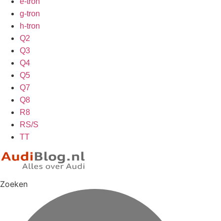
e-tron
g-tron
h-tron
Q2
Q3
Q4
Q5
Q7
Q8
R8
RS/S
TT
Zoeken