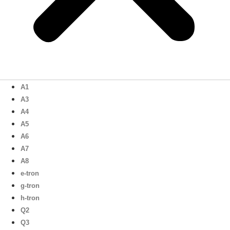
A1
A3
A4
A5
A6
A7
A8
e-tron
g-tron
h-tron
Q2
Q3