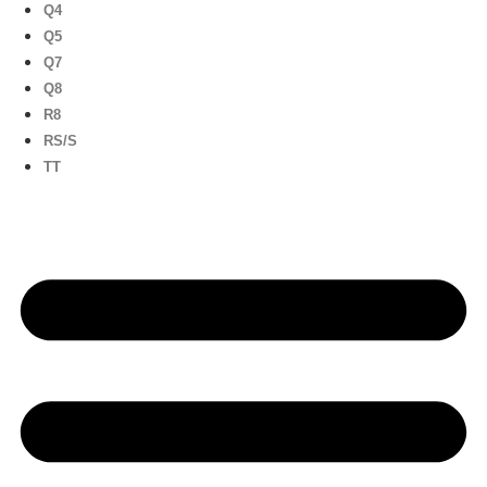
Q4
Q5
Q7
Q8
R8
RS/S
TT