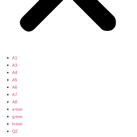
A1
A3
A4
A5
A6
A7
A8
e-tron
g-tron
h-tron
Q2