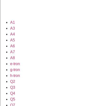
A1
A3
A4
A5
A6
A7
A8
e-tron
g-tron
h-tron
Q2
Q3
Q4
Q5
Q7