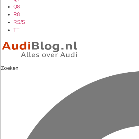
Q8
R8
RS/S
TT
Zoeken