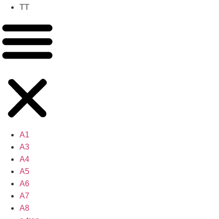
TT
A1
A3
A4
A5
A6
A7
A8