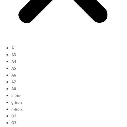
A1
A3
A4
A5
A6
A7
A8
e-tron
g-tron
h-tron
Q2
Q3