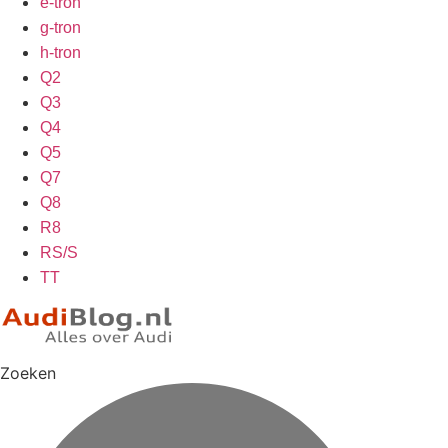
e-tron
g-tron
h-tron
Q2
Q3
Q4
Q5
Q7
Q8
R8
RS/S
TT
Zoeken