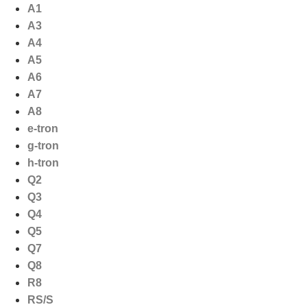
Ga
A1
naar
A3
de
A4
inhoud
A5
A6
A7
A8
e-tron
g-tron
h-tron
Q2
Q3
Q4
Q5
Q7
Q8
R8
RS/S