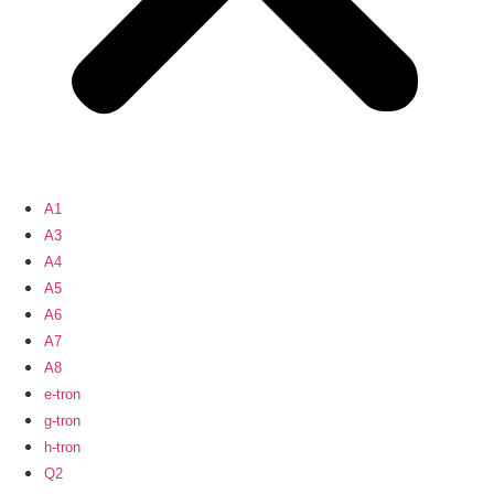
A1
A3
A4
A5
A6
A7
A8
e-tron
g-tron
h-tron
Q2