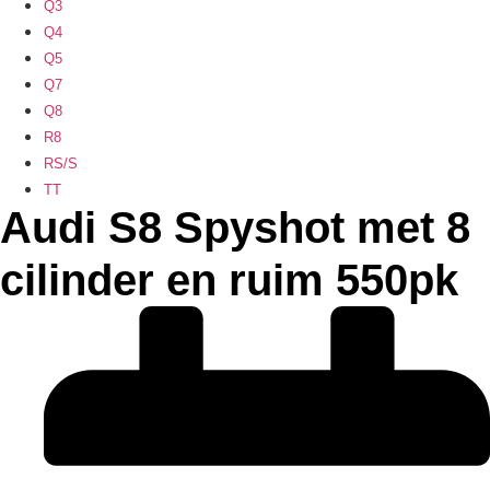
Q3
Q4
Q5
Q7
Q8
R8
RS/S
TT
Audi S8 Spyshot met 8
cilinder en ruim 550pk