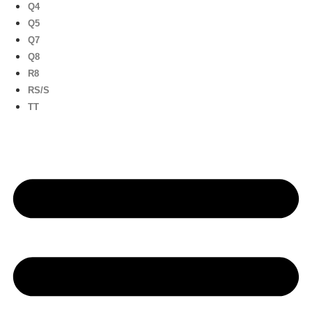
Q4
Q5
Q7
Q8
R8
RS/S
TT