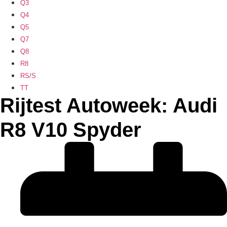
Q3
Q4
Q5
Q7
Q8
R8
RS/S
TT
Rijtest Autoweek: Audi
R8 V10 Spyder