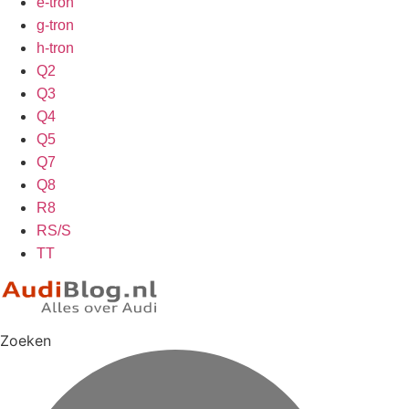
e-tron
g-tron
h-tron
Q2
Q3
Q4
Q5
Q7
Q8
R8
RS/S
TT
Zoeken