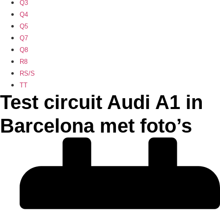
Q3
Q4
Q5
Q7
Q8
R8
RS/S
TT
Test circuit Audi A1 in
Barcelona met foto’s