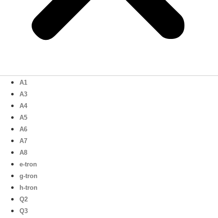
A1
A3
A4
A5
A6
A7
A8
e-tron
g-tron
h-tron
Q2
Q3