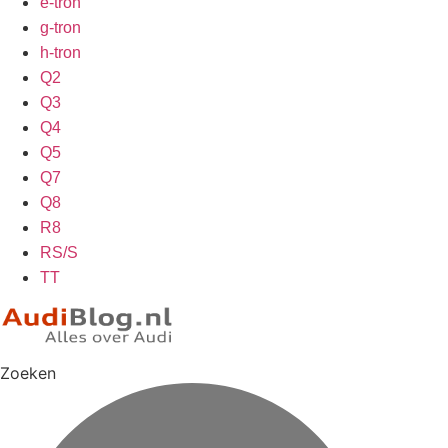
e-tron
g-tron
h-tron
Q2
Q3
Q4
Q5
Q7
Q8
R8
RS/S
TT
Zoeken