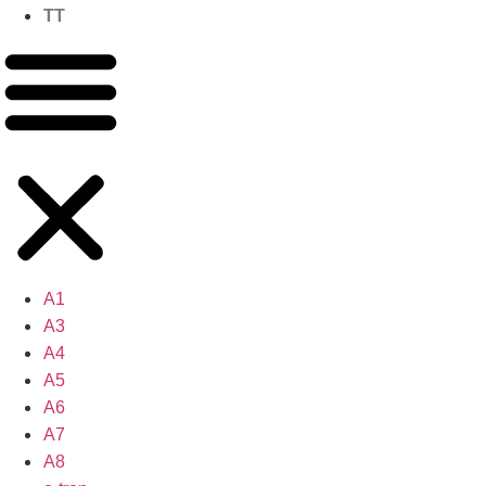
TT
A1
A3
A4
A5
A6
A7
A8