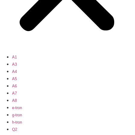
A1
A3
A4
A5
A6
A7
A8
e-tron
g-tron
h-tron
Q2