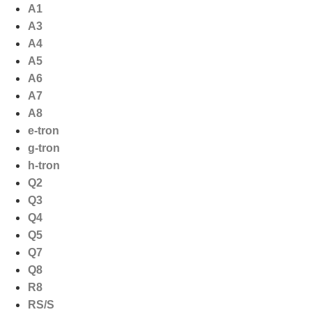
Ga
A1
naar
A3
de
A4
inhoud
A5
A6
A7
A8
e-tron
g-tron
h-tron
Q2
Q3
Q4
Q5
Q7
Q8
R8
RS/S