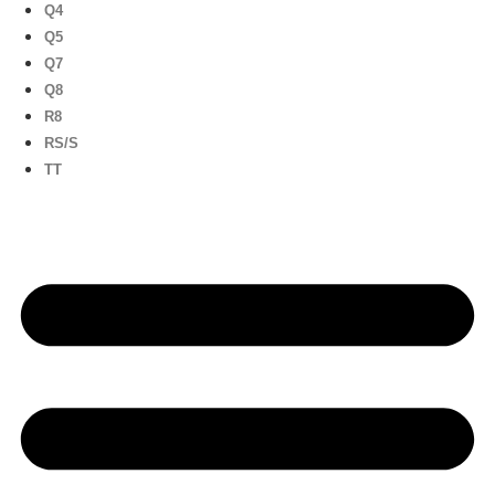
Q4
Q5
Q7
Q8
R8
RS/S
TT