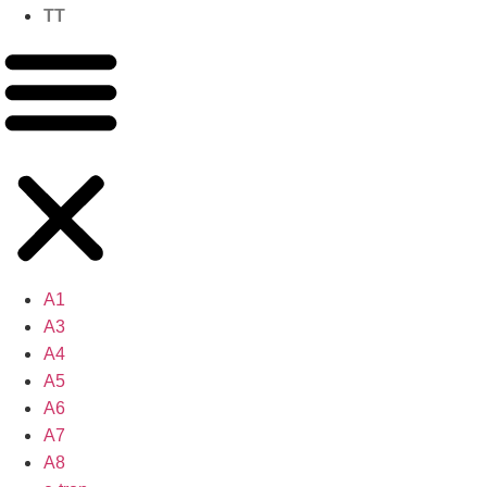
TT
A1
A3
A4
A5
A6
A7
A8