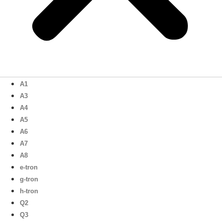
A1
A3
A4
A5
A6
A7
A8
e-tron
g-tron
h-tron
Q2
Q3