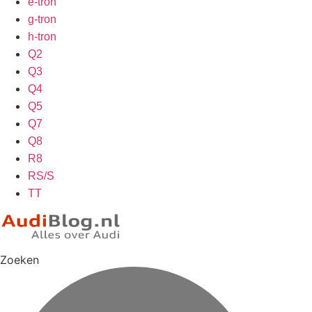
e-tron
g-tron
h-tron
Q2
Q3
Q4
Q5
Q7
Q8
R8
RS/S
TT
Zoeken