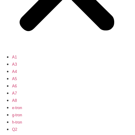
A1
A3
A4
A5
A6
A7
A8
e-tron
g-tron
h-tron
Q2