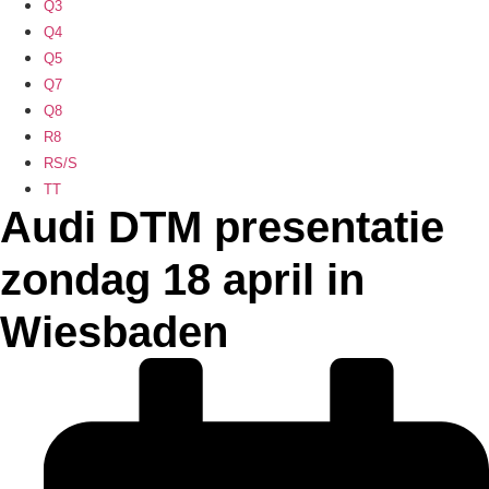
Q3
Q4
Q5
Q7
Q8
R8
RS/S
TT
Audi DTM presentatie
zondag 18 april in
Wiesbaden