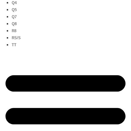
Q4
Q5
Q7
Q8
R8
RS/S
TT