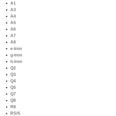
Ga
A1
naar
A3
de
A4
inhoud
A5
A6
A7
A8
e-tron
g-tron
h-tron
Q2
Q3
Q4
Q5
Q7
Q8
R8
RS/S