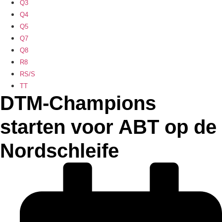
Q3
Q4
Q5
Q7
Q8
R8
RS/S
TT
DTM-Champions
starten voor ABT op de
Nordschleife