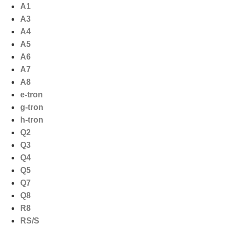
Ga
A1
naar
A3
de
A4
inhoud
A5
A6
A7
A8
e-tron
g-tron
h-tron
Q2
Q3
Q4
Q5
Q7
Q8
R8
RS/S