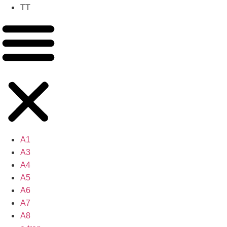
TT
A1
A3
A4
A5
A6
A7
A8