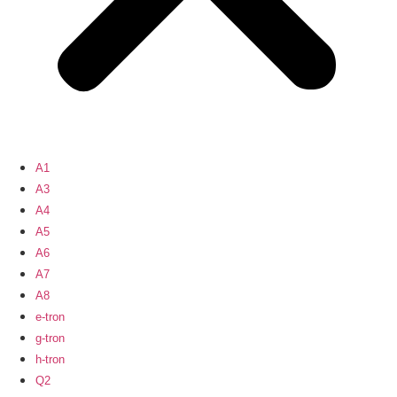
A1
A3
A4
A5
A6
A7
A8
e-tron
g-tron
h-tron
Q2