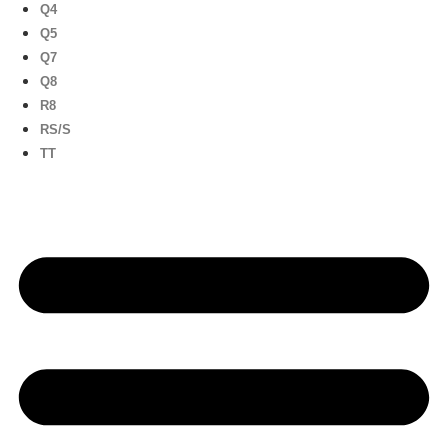
Q4
Q5
Q7
Q8
R8
RS/S
TT