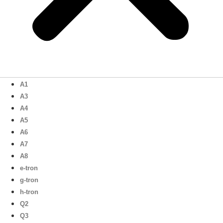
A1
A3
A4
A5
A6
A7
A8
e-tron
g-tron
h-tron
Q2
Q3