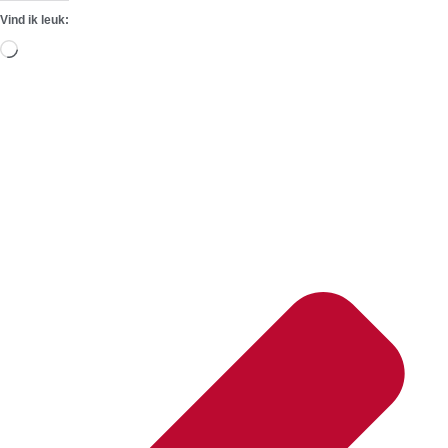
Vind ik leuk:
Aan
het
laden...