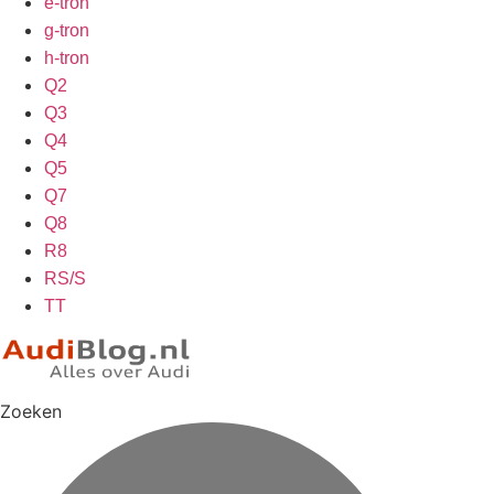
e-tron
g-tron
h-tron
Q2
Q3
Q4
Q5
Q7
Q8
R8
RS/S
TT
Zoeken