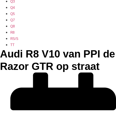
Q3
Q4
Q5
Q7
Q8
R8
RS/S
TT
Audi R8 V10 van PPI de
Razor GTR op straat