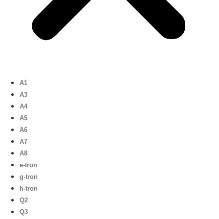
A1
A3
A4
A5
A6
A7
A8
e-tron
g-tron
h-tron
Q2
Q3