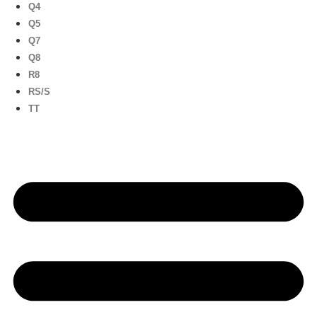
Q4
Q5
Q7
Q8
R8
RS/S
TT