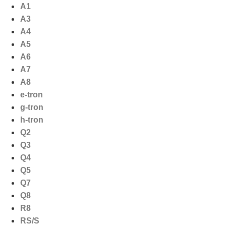
Ga
A1
naar
A3
de
A4
inhoud
A5
A6
A7
A8
e-tron
g-tron
h-tron
Q2
Q3
Q4
Q5
Q7
Q8
R8
RS/S