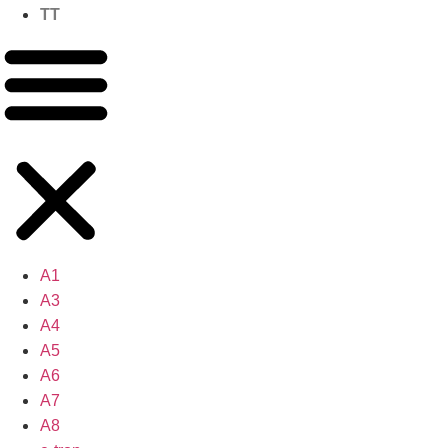
TT
A1
A3
A4
A5
A6
A7
A8