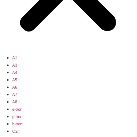
A1
A3
A4
A5
A6
A7
A8
e-tron
g-tron
h-tron
Q2