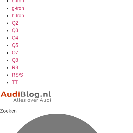
e-tron
g-tron
h-tron
Q2
Q3
Q4
Q5
Q7
Q8
R8
RS/S
TT
Zoeken