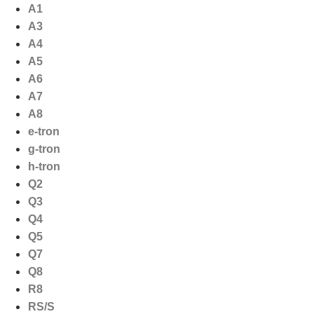
Ga
A1
naar
A3
de
A4
inhoud
A5
A6
A7
A8
e-tron
g-tron
h-tron
Q2
Q3
Q4
Q5
Q7
Q8
R8
RS/S