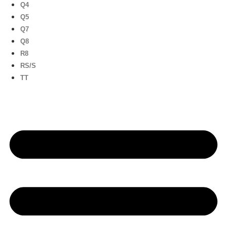
Q4
Q5
Q7
Q8
R8
RS/S
TT