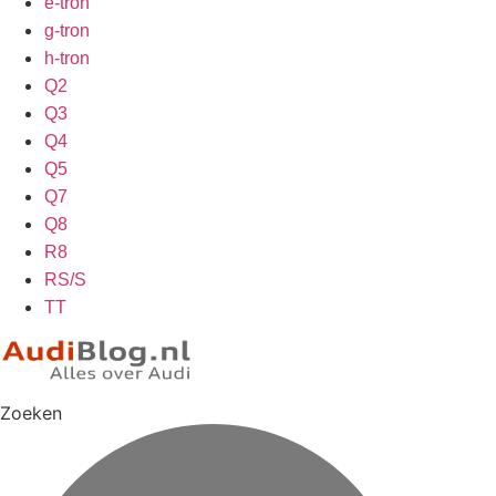
e-tron
g-tron
h-tron
Q2
Q3
Q4
Q5
Q7
Q8
R8
RS/S
TT
Zoeken