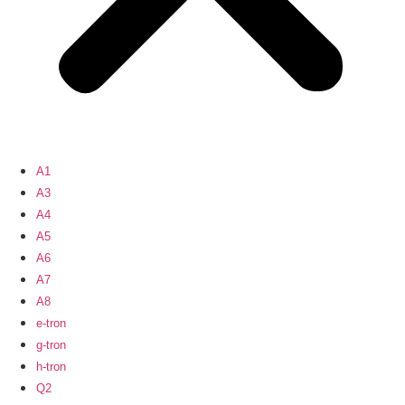
A1
A3
A4
A5
A6
A7
A8
e-tron
g-tron
h-tron
Q2