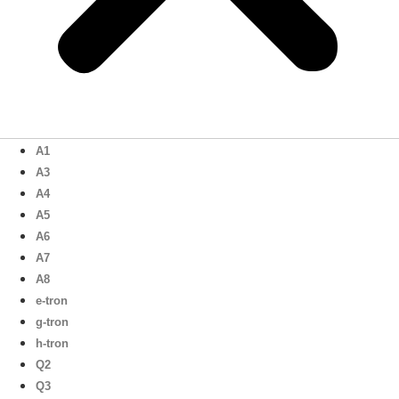
A1
A3
A4
A5
A6
A7
A8
e-tron
g-tron
h-tron
Q2
Q3