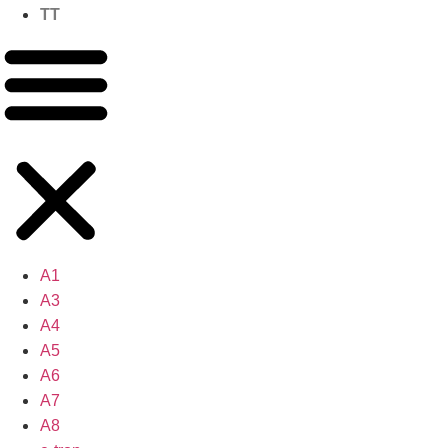
TT
A1
A3
A4
A5
A6
A7
A8