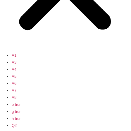
A1
A3
A4
A5
A6
A7
A8
e-tron
g-tron
h-tron
Q2