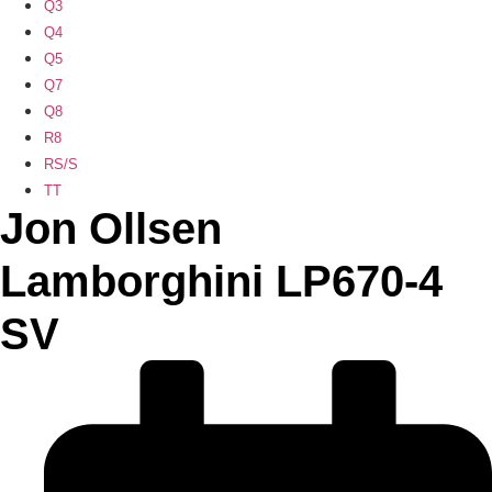
Q3
Q4
Q5
Q7
Q8
R8
RS/S
TT
Jon Ollsen
Lamborghini LP670-4
SV