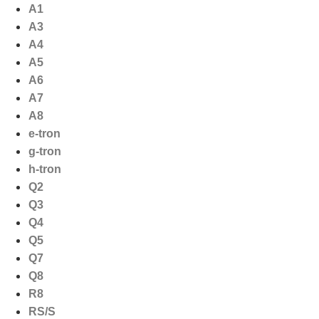
Ga
A1
naar
A3
de
A4
inhoud
A5
A6
A7
A8
e-tron
g-tron
h-tron
Q2
Q3
Q4
Q5
Q7
Q8
R8
RS/S