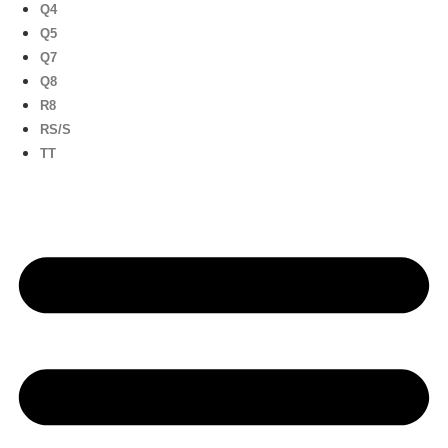
Q4
Q5
Q7
Q8
R8
RS/S
TT