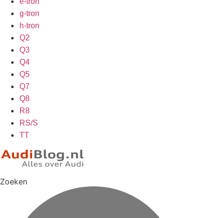
e-tron
g-tron
h-tron
Q2
Q3
Q4
Q5
Q7
Q8
R8
RS/S
TT
Zoeken