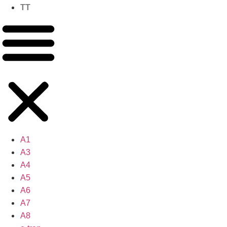
TT
A1
A3
A4
A5
A6
A7
A8