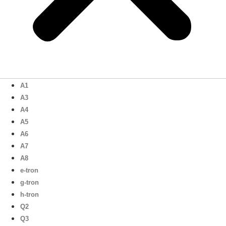
A1
A3
A4
A5
A6
A7
A8
e-tron
g-tron
h-tron
Q2
Q3