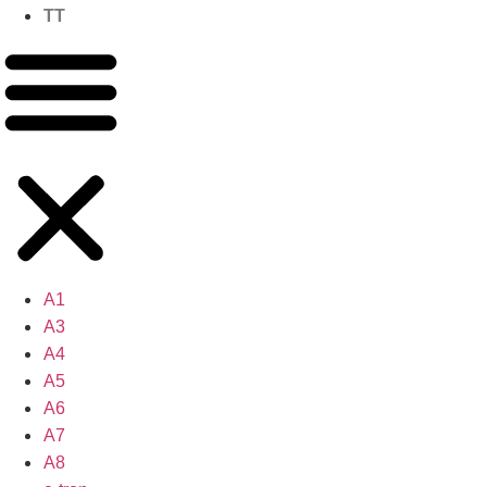
TT
A1
A3
A4
A5
A6
A7
A8