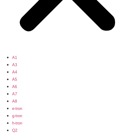
A1
A3
A4
A5
A6
A7
A8
e-tron
g-tron
h-tron
Q2