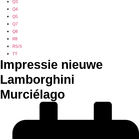
Q3
Q4
Q5
Q7
Q8
R8
RS/S
TT
Impressie nieuwe
Lamborghini
Murciélago