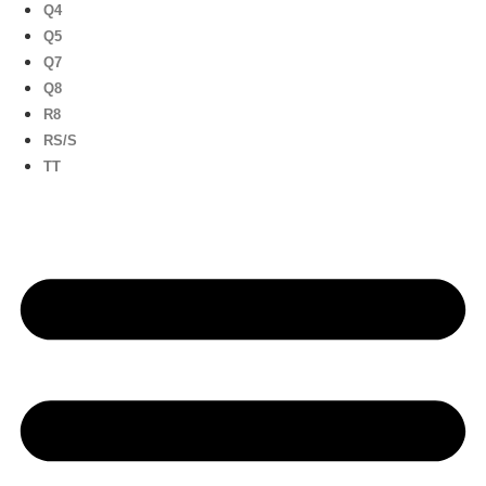
Q4
Q5
Q7
Q8
R8
RS/S
TT