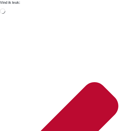
Vind ik leuk:
Aan
het
laden...