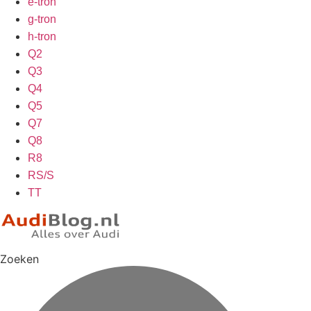
e-tron
g-tron
h-tron
Q2
Q3
Q4
Q5
Q7
Q8
R8
RS/S
TT
Zoeken