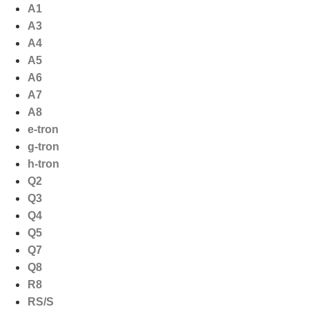
Ga
A1
naar
A3
de
A4
inhoud
A5
A6
A7
A8
e-tron
g-tron
h-tron
Q2
Q3
Q4
Q5
Q7
Q8
R8
RS/S