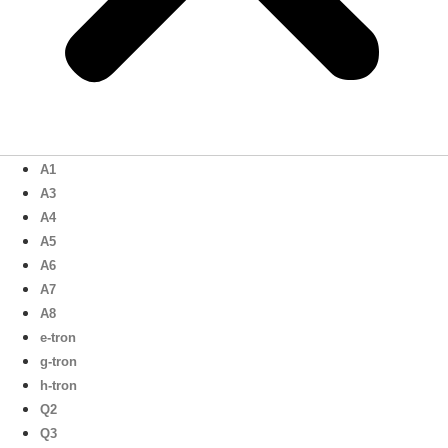
A1
A3
A4
A5
A6
A7
A8
e-tron
g-tron
h-tron
Q2
Q3