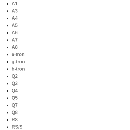
Ga
A1
naar
A3
de
A4
inhoud
A5
A6
A7
A8
e-tron
g-tron
h-tron
Q2
Q3
Q4
Q5
Q7
Q8
R8
RS/S