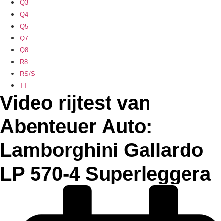
Q3
Q4
Q5
Q7
Q8
R8
RS/S
TT
Video rijtest van
Abenteuer Auto:
Lamborghini Gallardo
LP 570-4 Superleggera