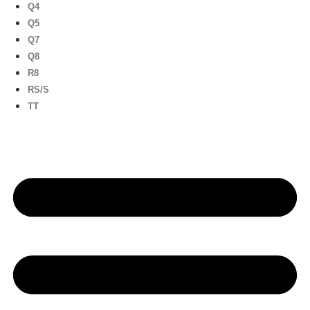
Q4
Q5
Q7
Q8
R8
RS/S
TT