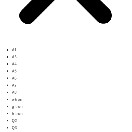
A1
A3
A4
A5
A6
A7
A8
e-tron
g-tron
h-tron
Q2
Q3