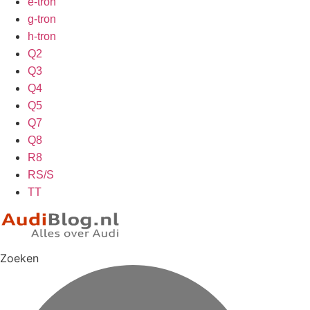
e-tron
g-tron
h-tron
Q2
Q3
Q4
Q5
Q7
Q8
R8
RS/S
TT
Zoeken