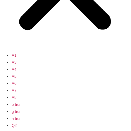
A1
A3
A4
A5
A6
A7
A8
e-tron
g-tron
h-tron
Q2