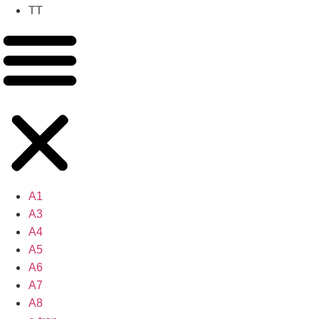
TT
A1
A3
A4
A5
A6
A7
A8