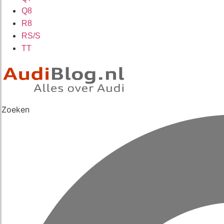
Q8
R8
RS/S
TT
Zoeken