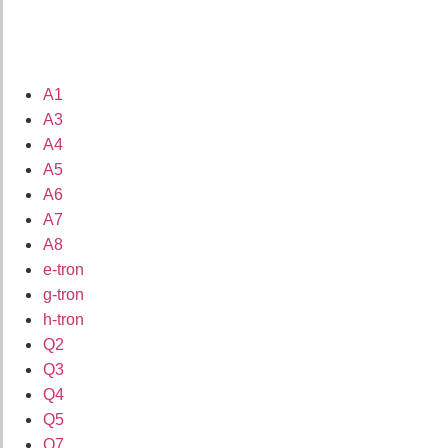
A1
A3
A4
A5
A6
A7
A8
e-tron
g-tron
h-tron
Q2
Q3
Q4
Q5
Q7