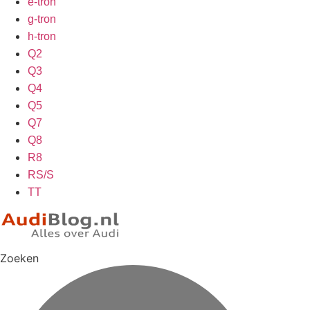
e-tron
g-tron
h-tron
Q2
Q3
Q4
Q5
Q7
Q8
R8
RS/S
TT
Zoeken