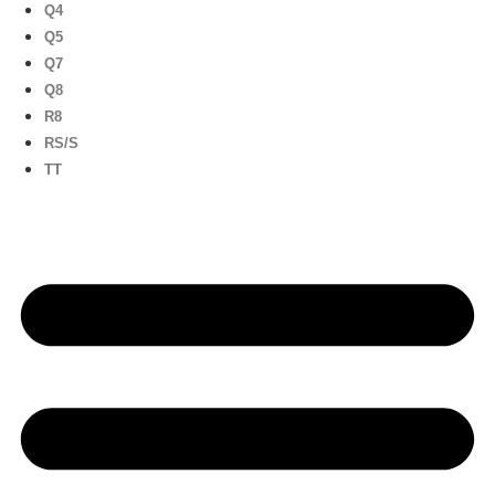
Q4
Q5
Q7
Q8
R8
RS/S
TT