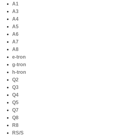
Ga
A1
naar
A3
de
A4
inhoud
A5
A6
A7
A8
e-tron
g-tron
h-tron
Q2
Q3
Q4
Q5
Q7
Q8
R8
RS/S