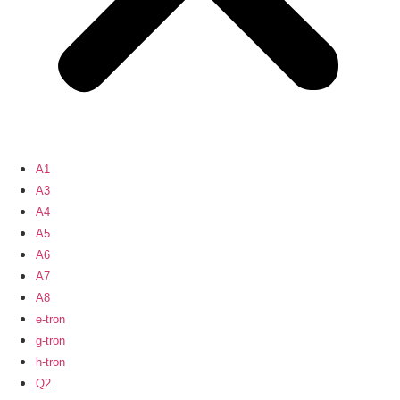
A1
A3
A4
A5
A6
A7
A8
e-tron
g-tron
h-tron
Q2