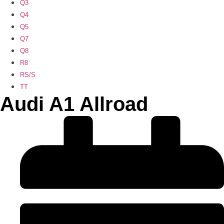
Q3
Q4
Q5
Q7
Q8
R8
RS/S
TT
Audi A1 Allroad