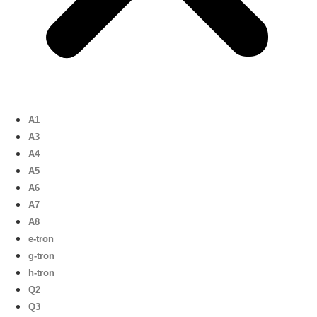
A1
A3
A4
A5
A6
A7
A8
e-tron
g-tron
h-tron
Q2
Q3