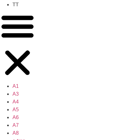
TT
A1
A3
A4
A5
A6
A7
A8