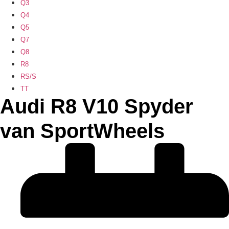
Q3
Q4
Q5
Q7
Q8
R8
RS/S
TT
Audi R8 V10 Spyder
van SportWheels