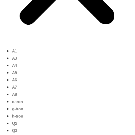
A1
A3
A4
A5
A6
A7
A8
e-tron
g-tron
h-tron
Q2
Q3