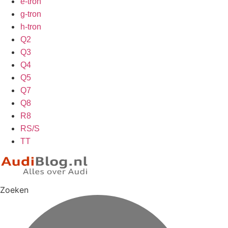
e-tron
g-tron
h-tron
Q2
Q3
Q4
Q5
Q7
Q8
R8
RS/S
TT
Zoeken