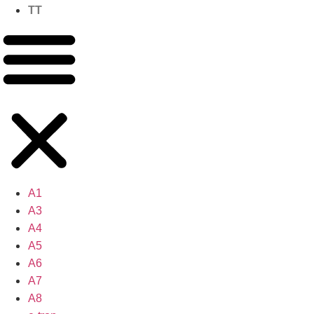
TT
A1
A3
A4
A5
A6
A7
A8