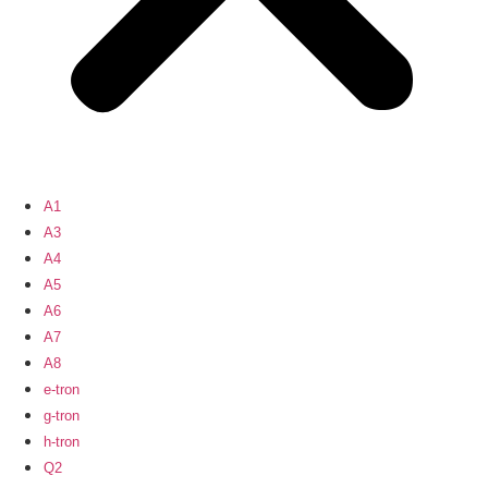
A1
A3
A4
A5
A6
A7
A8
e-tron
g-tron
h-tron
Q2