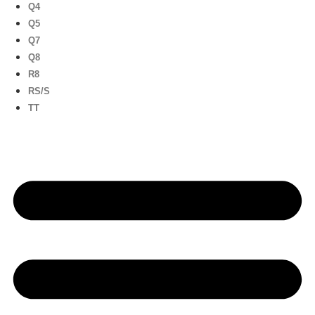
Q4
Q5
Q7
Q8
R8
RS/S
TT