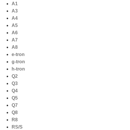
Ga
A1
naar
A3
de
A4
inhoud
A5
A6
A7
A8
e-tron
g-tron
h-tron
Q2
Q3
Q4
Q5
Q7
Q8
R8
RS/S